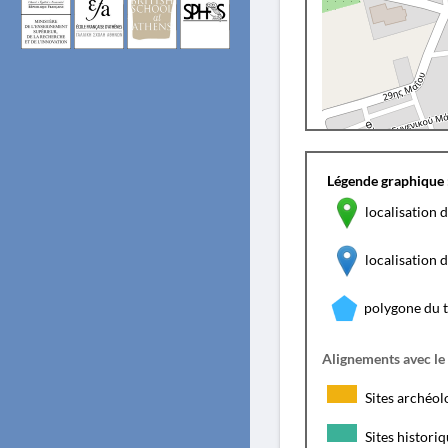
Légende graphique 
localisation d
localisation
polygone du 
Alignements avec le
Sites archéol
Sites histori