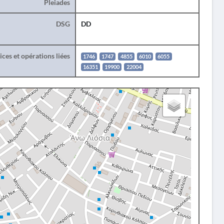
Pleiades
DSG
DD
ces et opérations liées
1746
1747
4855
6010
6055
16351
19900
22004