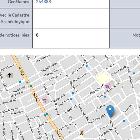
GeoNames
264888
vec le Cadastre
Archéologique
e notices liées
8
Noti