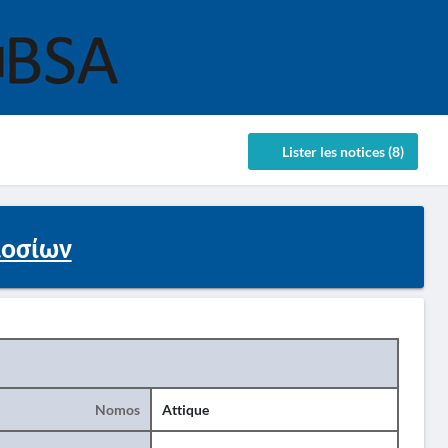
Lister les notices (8)
ιοσίων
Nomos
Attique