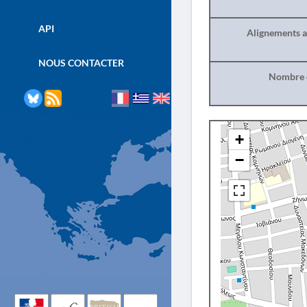
API
Alignements a
NOUS CONTACTER
Nombre d
+
−