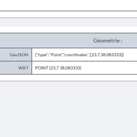
Géométrie :
GeoJSON
{"type":"Point","coordinates":[23.7,38.083333]}
WKT
POINT (23.7 38.083333)