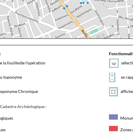
:
Fonctionnalit
e la fouille/de l'opération
sélect
 du toponyme
se rapp
toponyme Chronique
affiche
 Cadastre Archéologique :
ogiques
Monum
ques
Zones 