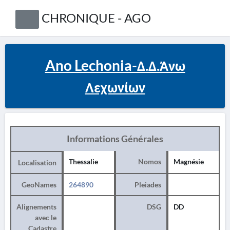
CHRONIQUE - AGO
Ano Lechonia-Δ.Δ.Άνω
Λεχωνίων
Informations Générales
Thessalie
Nomos
Magnésie
Localisation
GeoNames
264890
Pleiades
Alignements
DSG
DD
avec le
Cadastre