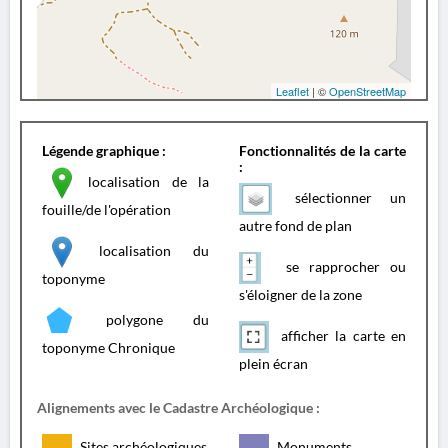
Leaflet
| ©
OpenStreetMap
Légende graphique :
Fonctionnalités de la carte
:
localisation de la
sélectionner un
fouille/de l'opération
autre fond de plan
localisation du
se rapprocher ou
toponyme
s'éloigner de la zone
polygone du
afficher la carte en
toponyme Chronique
plein écran
Alignements avec le Cadastre Archéologique :
Sites archéologiques
Monuments