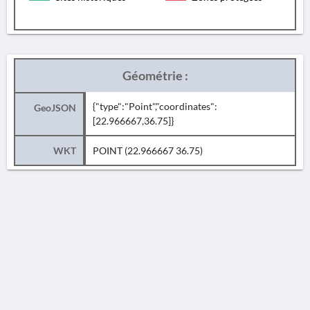
Géométrie :
{"type":"Point","coordinates":
GeoJSON
[22.966667,36.75]}
WKT
POINT (22.966667 36.75)