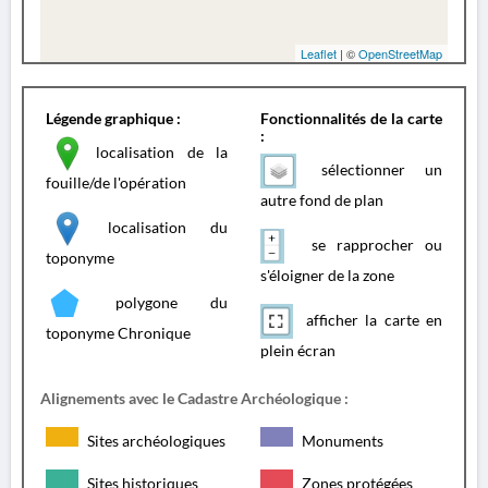
Leaflet
| ©
OpenStreetMap
Légende graphique :
Fonctionnalités de la carte
:
localisation de la
sélectionner un
fouille/de l'opération
autre fond de plan
localisation du
se rapprocher ou
toponyme
s'éloigner de la zone
polygone du
afficher la carte en
toponyme Chronique
plein écran
Alignements avec le Cadastre Archéologique :
Sites archéologiques
Monuments
Sites historiques
Zones protégées