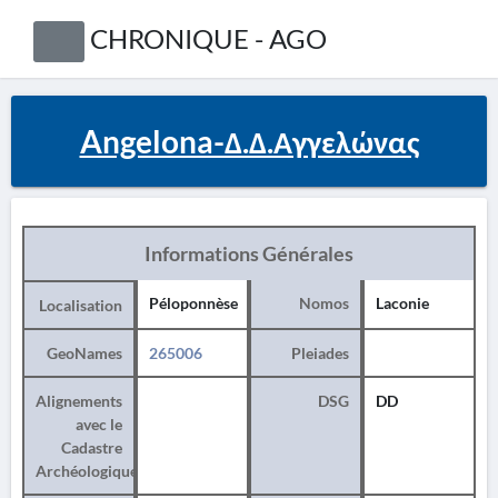
CHRONIQUE - AGO
Angelona-Δ.Δ.Αγγελώνας
Informations Générales
Péloponnèse
Nomos
Laconie
Localisation
GeoNames
265006
Pleiades
Alignements
DSG
DD
avec le
Cadastre
Archéologique