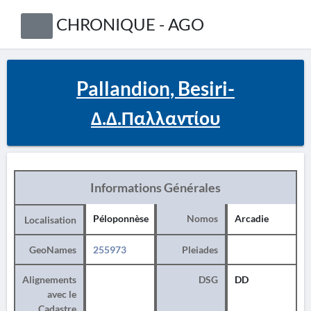
CHRONIQUE - AGO
Pallandion, Besiri-
Δ.Δ.Παλλαντίου
Informations Générales
Péloponnèse
Nomos
Arcadie
Localisation
GeoNames
255973
Pleiades
Alignements
DSG
DD
avec le
Cadastre