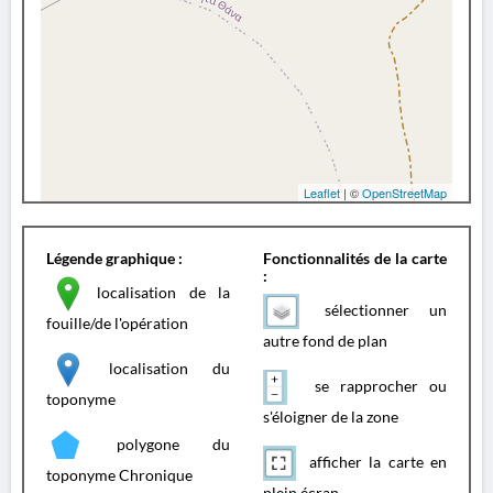
Leaflet
| ©
OpenStreetMap
Légende graphique :
Fonctionnalités de la carte
:
localisation de la
sélectionner un
fouille/de l'opération
autre fond de plan
localisation du
se rapprocher ou
toponyme
s'éloigner de la zone
polygone du
afficher la carte en
toponyme Chronique
plein écran