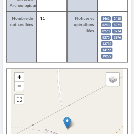
Archéologique
Nombre de
11
Notices et
1461
2418
notices liées
opérations
8253
8271
liées
8273
8274
8275
8276
13735
14155
19272
+
−