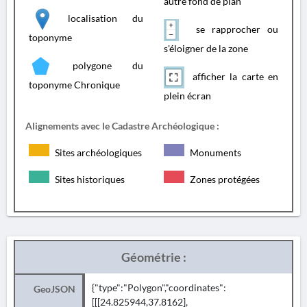
autre fond de plan
localisation du
se rapprocher ou
toponyme
s'éloigner de la zone
polygone du
afficher la carte en
toponyme Chronique
plein écran
Alignements avec le Cadastre Archéologique :
Sites archéologiques
Monuments
Sites historiques
Zones protégées
Géométrie :
{"type":"Polygon","coordinates":
GeoJSON
[[[24.825944,37.8162],