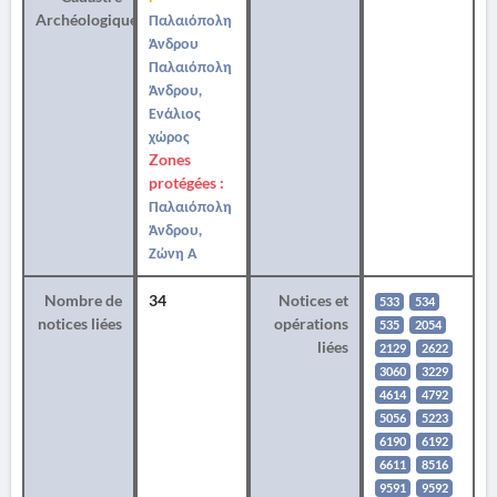
Archéologique
Παλαιόπολη
Άνδρου
Παλαιόπολη
Άνδρου,
Ενάλιος
χώρος
Zones
protégées :
Παλαιόπολη
Άνδρου,
Ζώνη Α
Nombre de
34
Notices et
533
534
notices liées
opérations
535
2054
liées
2129
2622
3060
3229
4614
4792
5056
5223
6190
6192
6611
8516
9591
9592