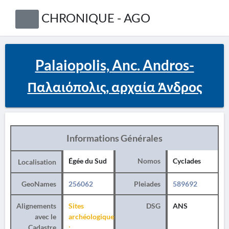
CHRONIQUE - AGO
Palaiopolis, Anc. Andros-
Παλαιόπολις, αρχαία Άνδρος
Informations Générales
Égée du Sud
Nomos
Cyclades
Localisation
GeoNames
256062
Pleiades
589692
Alignements
Sites
DSG
ANS
avec le
archéologiques
Cadastre
: