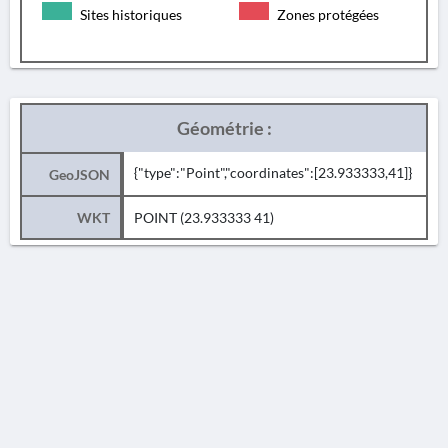
Sites historiques
Zones protégées
Géométrie :
{"type":"Point","coordinates":[23.933333,41]}
GeoJSON
WKT
POINT (23.933333 41)