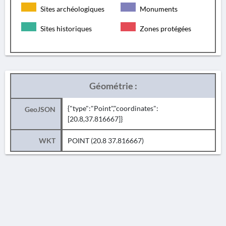
Sites archéologiques
Monuments
Sites historiques
Zones protégées
Géométrie :
{"type":"Point","coordinates":
GeoJSON
[20.8,37.816667]}
WKT
POINT (20.8 37.816667)