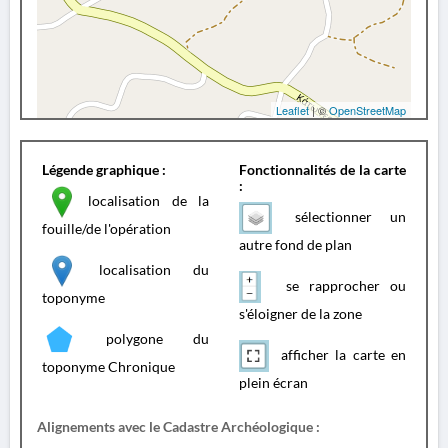
Leaflet
| ©
OpenStreetMap
Légende graphique :
Fonctionnalités de la carte
:
localisation de la
sélectionner un
fouille/de l'opération
autre fond de plan
localisation du
se rapprocher ou
toponyme
s'éloigner de la zone
polygone du
afficher la carte en
toponyme Chronique
plein écran
Alignements avec le Cadastre Archéologique :