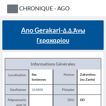
CHRONIQUE - AGO
Ano Gerakari-Δ.Δ.Άνω
Γερακαρίου
Informations Générales
Iles
Nomos
Zakynthos
Localisation
Ioniennes
(ou Zante)
GeoNames
264808
Pleiades
Alignements
DSG
DD
avec le