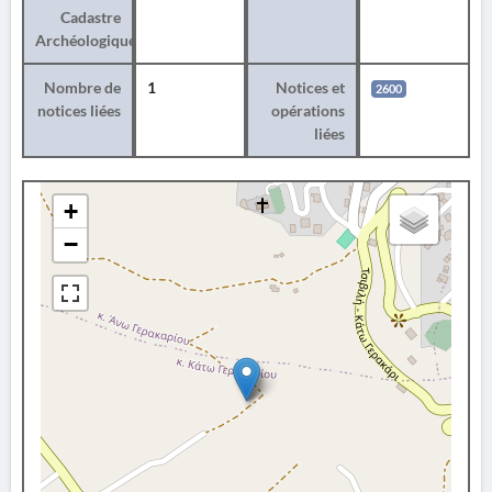
Cadastre
Archéologique
Nombre de
1
Notices et
2600
notices liées
opérations
liées
+
−