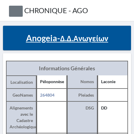
CHRONIQUE - AGO
Anogeia-Δ.Δ.Ανωγείων
Informations Générales
Péloponnèse
Nomos
Laconie
Localisation
GeoNames
264804
Pleiades
Alignements
DSG
DD
avec le
Cadastre
Archéologique