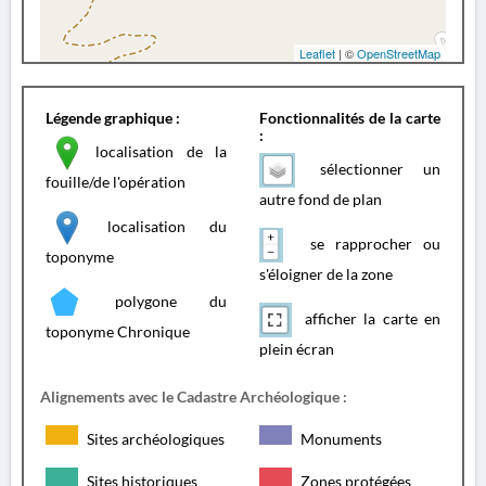
Leaflet
| ©
OpenStreetMap
Légende graphique :
Fonctionnalités de la carte
:
localisation de la
sélectionner un
fouille/de l'opération
autre fond de plan
localisation du
se rapprocher ou
toponyme
s'éloigner de la zone
polygone du
afficher la carte en
toponyme Chronique
plein écran
Alignements avec le Cadastre Archéologique :
Sites archéologiques
Monuments
Sites historiques
Zones protégées