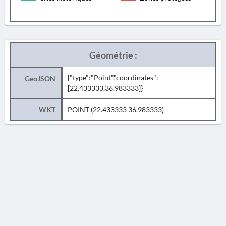
Géométrie :
{"type":"Point","coordinates":
GeoJSON
[22.433333,36.983333]}
WKT
POINT (22.433333 36.983333)