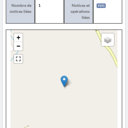
Nombre de
1
Notices et
9191
notices liées
opérations
liées
+
−