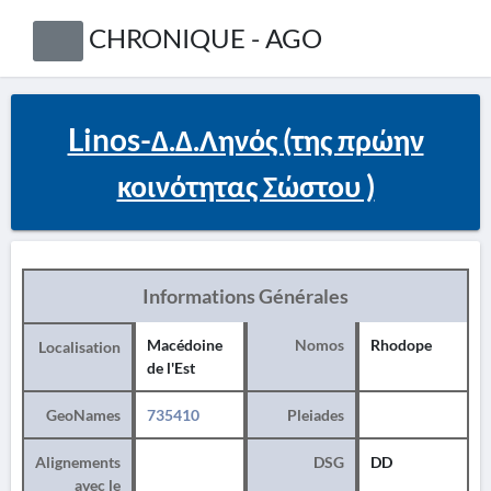
CHRONIQUE - AGO
Linos-Δ.Δ.Ληνός (της πρώην
κοινότητας Σώστου )
Informations Générales
Macédoine
Nomos
Rhodope
Localisation
de l'Est
GeoNames
735410
Pleiades
Alignements
DSG
DD
avec le