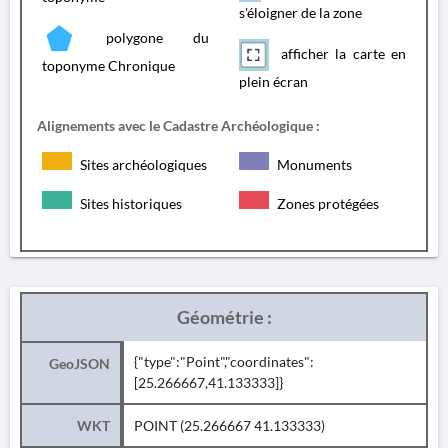
s'éloigner de la zone
polygone du
afficher la carte en
toponyme Chronique
plein écran
Alignements avec le Cadastre Archéologique :
Sites archéologiques
Monuments
Sites historiques
Zones protégées
Géométrie :
{"type":"Point","coordinates":
GeoJSON
[25.266667,41.133333]}
WKT
POINT (25.266667 41.133333)