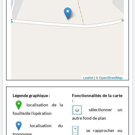
Leaflet
| ©
OpenStreetMap
Légende graphique :
Fonctionnalités de la carte
:
localisation de la
sélectionner un
fouille/de l'opération
autre fond de plan
localisation du
se rapprocher ou
toponyme