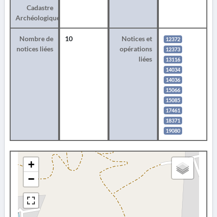
Cadastre
Archéologique
Nombre de
10
Notices et
12372
notices liées
opérations
12373
liées
13116
14034
14036
15066
15085
17461
18371
19080
+
−