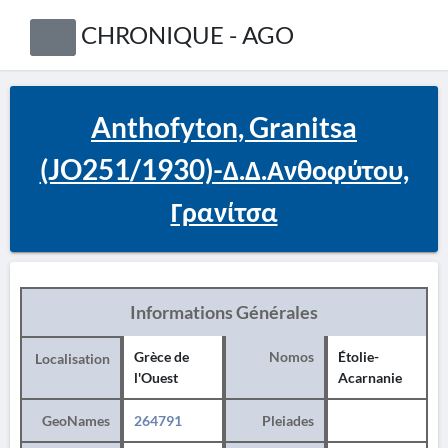
CHRONIQUE - AGO
Anthofyton, Granitsa
(JO251/1930)-Δ.Δ.Ανθοφύτου,
Γρανίτσα
Informations Générales
Grèce de
Nomos
Étolie-
Localisation
l'Ouest
Acarnanie
GeoNames
264791
Pleiades