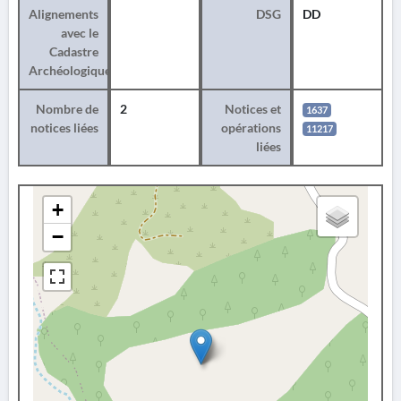
Alignements
DSG
DD
avec le
Cadastre
Archéologique
Nombre de
2
Notices et
1637
notices liées
opérations
11217
liées
+
−