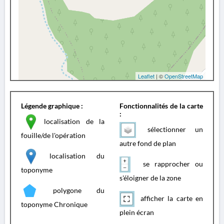
Leaflet
| ©
OpenStreetMap
Légende graphique :
Fonctionnalités de la carte
:
localisation de la
sélectionner un
fouille/de l'opération
autre fond de plan
localisation du
se rapprocher ou
toponyme
s'éloigner de la zone
polygone du
afficher la carte en
toponyme Chronique
plein écran