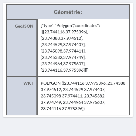
Géométrie :
{"type":"Polygon","coordinates":
GeoJSON
[[[23.744116,37.975396],
[23.74388,37.974512],
[23.744529,37.974407],
[23.745098,37.974411],
[23.745382,37.974749],
[23.744964,37.975607],
[23.744116,37.975396]]]}
WKT
POLYGON ((23.744116 37.975396, 23.74388
37.974512, 23.744529 37.974407,
23.745098 37.974411, 23.745382
37.974749, 23.744964 37.975607,
23.744116 37.975396))