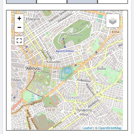
+
−
Leaflet
| ©
OpenStreetMap