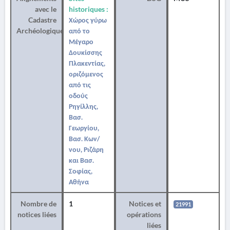
avec le
historiques :
Cadastre
Χώρος γύρω
Archéologique
από το
Μέγαρο
Δουκίσσης
Πλακεντίας,
οριζόμενος
από τις
οδούς
Ρηγίλλης,
Βασ.
Γεωργίου,
Βασ. Κων/
νου, Ριζάρη
και Βασ.
Σοφίας,
Αθήνα
Nombre de
1
Notices et
21991
notices liées
opérations
liées