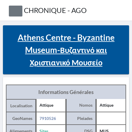
CHRONIQUE - AGO
Athens Centre - Byzantine
Museum-Βυζαντινό και
Χριστιανικό Μουσείο
Informations Générales
Attique
Nomos
Attique
Localisation
GeoNames
7910526
Pleiades
Alignements
Sites
DSG
MUS