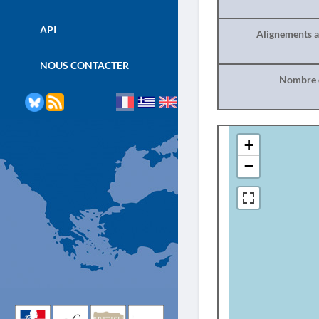
API
Alignements a
NOUS CONTACTER
Nombre d
+
−