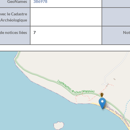
GeoNames
386978
vec le Cadastre
Archéologique
e notices liées
7
Noti