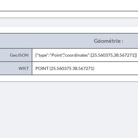
Géométrie :
GeoJSON
{"type":"Point","coordinates":[25.560375,38.567271]}
WKT
POINT (25.560375 38.567271)