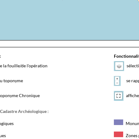
:
Fonctionnalit
e la fouille/de l'opération
sélect
 du toponyme
se rapp
toponyme Chronique
affiche
 Cadastre Archéologique :
ogiques
Monum
ques
Zones 