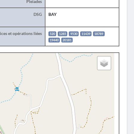
Pleiades
DSG
BAY
ces et opérations liées
520
1285
9530
11439
18789
19440
20181