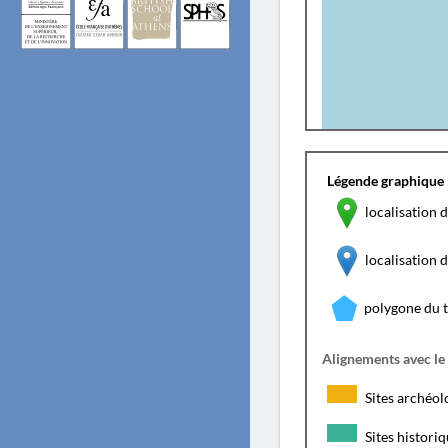
Légende graphique 
localisation d
localisation
polygone du 
Alignements avec le
Sites archéol
Sites histori