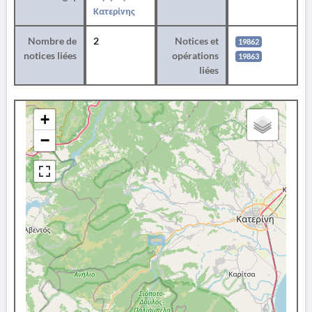
Κατερίνης
Nombre de
2
Notices et
19862
notices liées
opérations
19863
liées
+
−