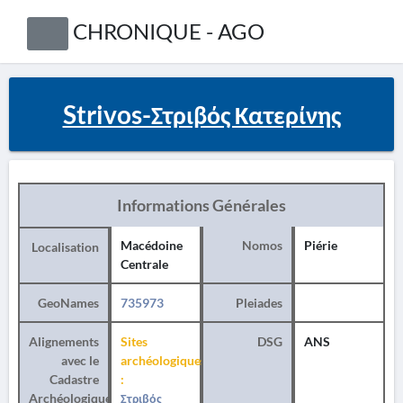
CHRONIQUE - AGO
Strivos-Στριβός Κατερίνης
Informations Générales
Macédoine
Nomos
Piérie
Localisation
Centrale
GeoNames
735973
Pleiades
Alignements
Sites
DSG
ANS
avec le
archéologiques
Cadastre
:
Archéologique
Στριβός