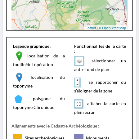
Leaflet
| ©
OpenStreetMap
Légende graphique :
Fonctionnalités de la carte
:
localisation de la
sélectionner un
fouille/de l'opération
autre fond de plan
localisation du
se rapprocher ou
toponyme
s'éloigner de la zone
polygone du
afficher la carte en
toponyme Chronique
plein écran
Alignements avec le Cadastre Archéologique :
Sites archéologiques
Monuments