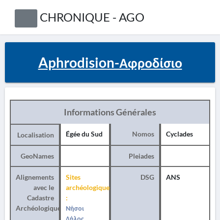
CHRONIQUE - AGO
Aphrodision-Αφροδίσιο
Informations Générales
Égée du Sud
Nomos
Cyclades
Localisation
GeoNames
Pleiades
Alignements
Sites
DSG
ANS
avec le
archéologiques
Cadastre
:
Archéologique
Νήσοι
Δήλος,