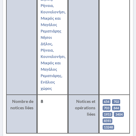
Ρήνεια,
Κουνελονήσι,
Μικρός και
Μεγάλος
Ρεματιάρης
Νήσοι
Δήλος,
Ρήνεια,
Κουνελονήσι,
Μικρός και
Μεγάλος
Ρεματιάρης,
Ενάλιος
χώρος
Nombre de
8
Notices et
654
702
notices liées
opérations
703
844
liées
1953
3404
8593
13248