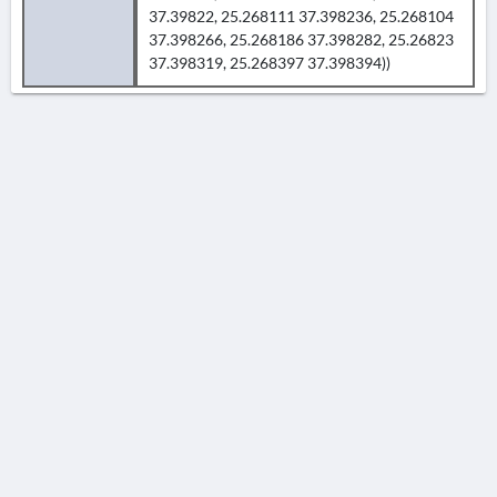
37.39822, 25.268111 37.398236, 25.268104
37.398266, 25.268186 37.398282, 25.26823
37.398319, 25.268397 37.398394))
AVERTISSEMENT
La Chronique des fouilles en ligne ne constitue en aucun cas une publication des
découvertes qui y sont signalées. L'EfA et la BSA ne peuvent délivrer de copie des
illustrations qui y sont reproduites et dont ils ne détiennent pas les droits.