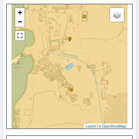
+
−
Leaflet
| ©
OpenStreetMap