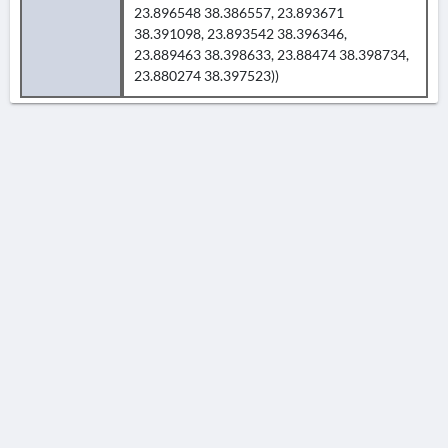
23.896548 38.386557, 23.893671
38.391098, 23.893542 38.396346,
23.889463 38.398633, 23.88474 38.398734,
23.880274 38.397523))
AVERTISSEMENT
La Chronique des fouilles en ligne ne constitue en aucun cas une publication des
découvertes qui y sont signalées. L'EfA et la BSA ne peuvent délivrer de copie des