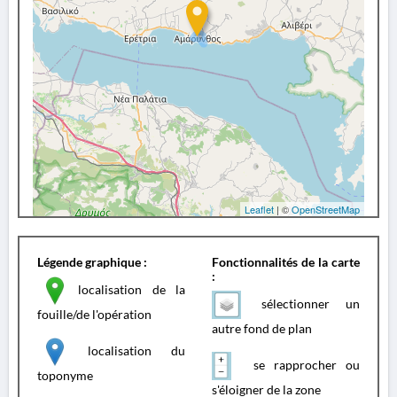
Leaflet
| ©
OpenStreetMap
Légende graphique :
Fonctionnalités de la carte
:
localisation de la
sélectionner un
fouille/de l'opération
autre fond de plan
localisation du
se rapprocher ou
toponyme
s'éloigner de la zone