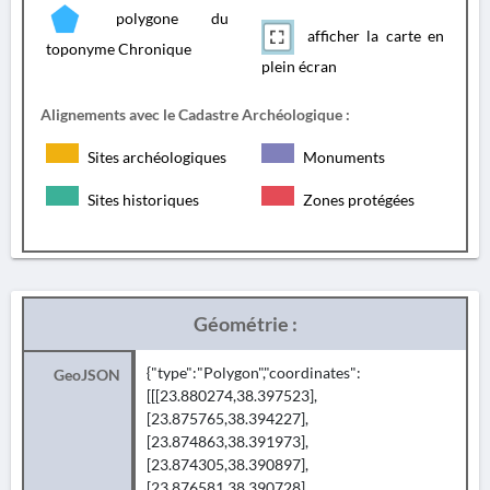
polygone du
afficher la carte en
toponyme Chronique
plein écran
Alignements avec le Cadastre Archéologique :
Sites archéologiques
Monuments
Sites historiques
Zones protégées
Géométrie :
{"type":"Polygon","coordinates":
GeoJSON
[[[23.880274,38.397523],
[23.875765,38.394227],
[23.874863,38.391973],
[23.874305,38.390897],
[23.876581,38.390728],