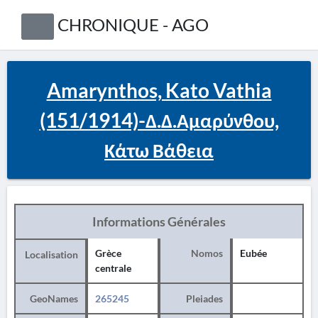
CHRONIQUE - AGO
Amarynthos, Kato Vathia
(151/1914)-Δ.Δ.Αμαρύνθου,
Κάτω Βάθεια
Informations Générales
Grèce
Nomos
Eubée
Localisation
centrale
GeoNames
265245
Pleiades