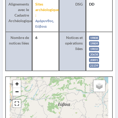
Alignements
Sites
DSG
DD
avec le
archéologiques
Cadastre
:
Archéologique
Αμάρυνθος,
Εύβοια
Nombre de
6
Notices et
19808
notices liées
opérations
19809
liées
19810
20658
20891
21159
+
−