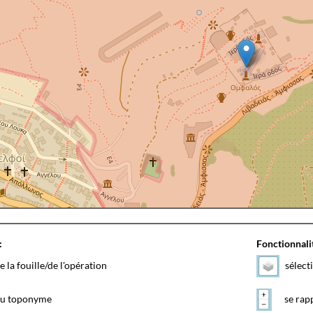
:
Fonctionnalit
e la fouille/de l'opération
sélect
 du toponyme
se rapp