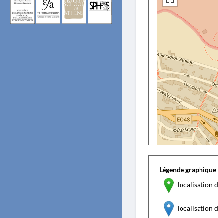
Légende graphique 
localisation d
localisation