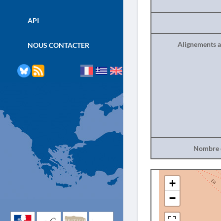
API
Alignements a
NOUS CONTACTER
Nombre d
+
−