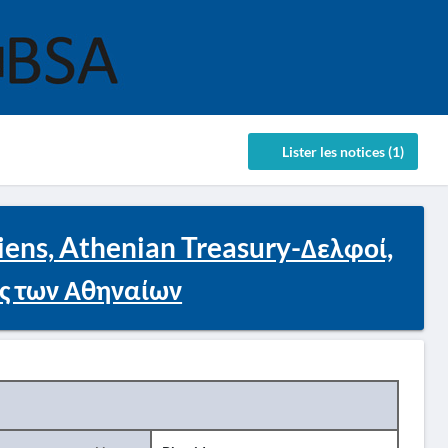
Lister les notices (1)
niens, Athenian Treasury-Δελφοί,
ς των Αθηναίων