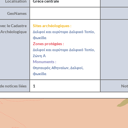
Localisation
Grèce centrale
GeoNames
vec le Cadastre
Sites archéologiques :
Archéologique
Δελφοί και ευρύτερο Δελφικό Τοπίο,
Φωκίδα
Zones protégées :
Δελφοί και ευρύτερο Δελφικό Τοπίο,
Ζώνη A
Monuments :
Θησαυρός Αθηναίων, Δελφοί,
Φωκίδα
e notices liées
1
Noti