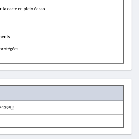
r la carte en plein écran
ents
protégées
74399]}