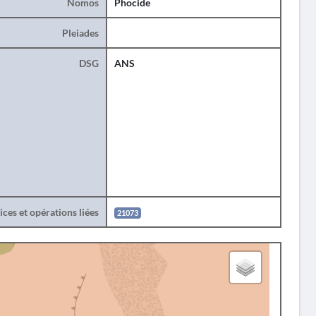
Nomos
Phocide
Pleiades
DSG
ANS
ces et opérations liées
21073