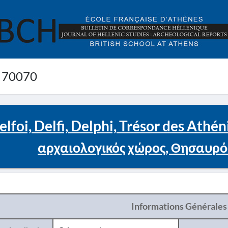
 70070
lfoi, Delfi, Delphi, Trésor des Athé
αρχαιολογικός χώρος, Θησαυρό
Informations Générales