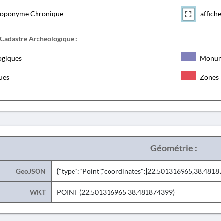
toponyme Chronique
affiche
 Cadastre Archéologique :
ogiques
Monum
ques
Zones 
Géométrie :
GeoJSON
{"type":"Point","coordinates":[22.501316965,38.4818
WKT
POINT (22.501316965 38.481874399)