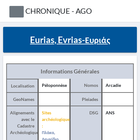
CHRONIQUE - AGO
Eurias, Evrias-Ευριάς
Informations Générales
Péloponnèse
Nomos
Arcadie
Localisation
GeoNames
Pleiades
Alignements
Sites
DSG
ANS
avec le
archéologiques
Cadastre
:
Archéologique
Πλάκα,
Λεωνίδιο,