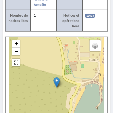
Αρκαδία
Nombre de
1
Notices et
11013
notices liées
opérations
liées
+
−