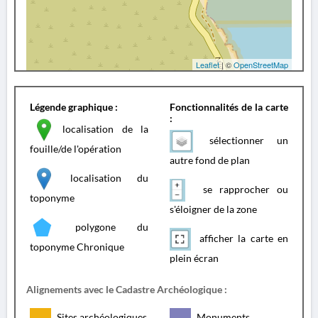
Leaflet
| ©
OpenStreetMap
Légende graphique :
Fonctionnalités de la carte
:
localisation de la
sélectionner un
fouille/de l'opération
autre fond de plan
localisation du
se rapprocher ou
toponyme
s'éloigner de la zone
polygone du
afficher la carte en
toponyme Chronique
plein écran
Alignements avec le Cadastre Archéologique :
Sites archéologiques
Monuments