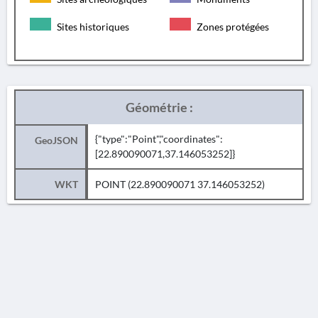
Sites historiques
Zones protégées
Géométrie :
{"type":"Point","coordinates":
GeoJSON
[22.890090071,37.146053252]}
WKT
POINT (22.890090071 37.146053252)