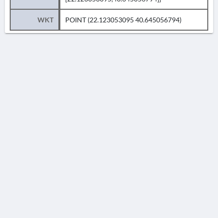
WKT
POINT (22.123053095 40.645056794)
AVERTISSEMENT
La Chronique des fouilles en ligne ne constitue en aucun cas une publication des
découvertes qui y sont signalées. L'EfA et la BSA ne peuvent délivrer de copie des
illustrations qui y sont reproduites et dont ils ne détiennent pas les droits.