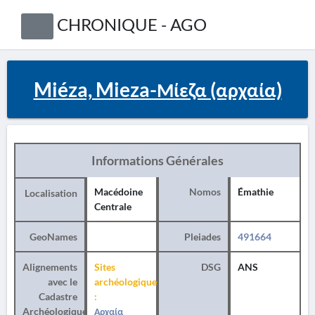
CHRONIQUE - AGO
Miéza, Mieza-Μίεζα (αρχαία)
Informations Générales
Macédoine
Nomos
Émathie
Localisation
Centrale
GeoNames
Pleiades
491664
Alignements
Sites
DSG
ANS
avec le
archéologiques
Cadastre
:
Archéologique
Αρχαία