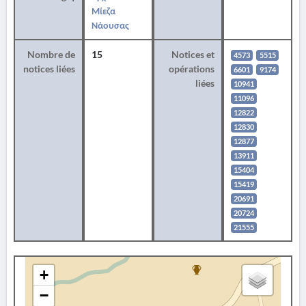
Μίεζα
Νάουσας
Nombre de
15
Notices et
4573
5515
notices liées
opérations
6601
9174
liées
10941
11096
12822
12830
12877
13911
15404
15419
20691
20724
21555
+
−