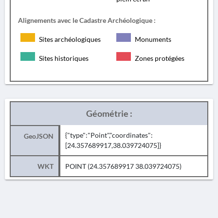
Alignements avec le Cadastre Archéologique :
Sites archéologiques
Monuments
Sites historiques
Zones protégées
Géométrie :
{"type":"Point","coordinates":
GeoJSON
[24.357689917,38.039724075]}
WKT
POINT (24.357689917 38.039724075)