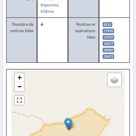
Κάρυστος,
Εύβοια
Nombre de
6
Notices et
8512
notices liées
opérations
17976
liées
17977
18177
18589
19673
+
−