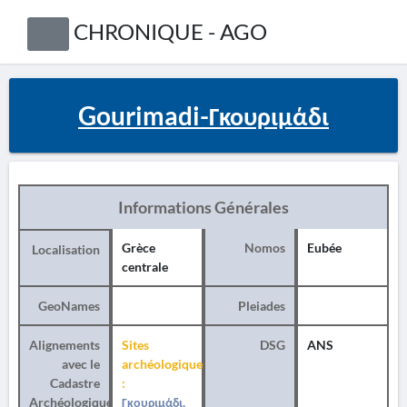
CHRONIQUE - AGO
Gourimadi-Γκουριμάδι
Informations Générales
Grèce
Nomos
Eubée
Localisation
centrale
GeoNames
Pleiades
Alignements
Sites
DSG
ANS
avec le
archéologiques
Cadastre
:
Archéologique
Γκουριμάδι,