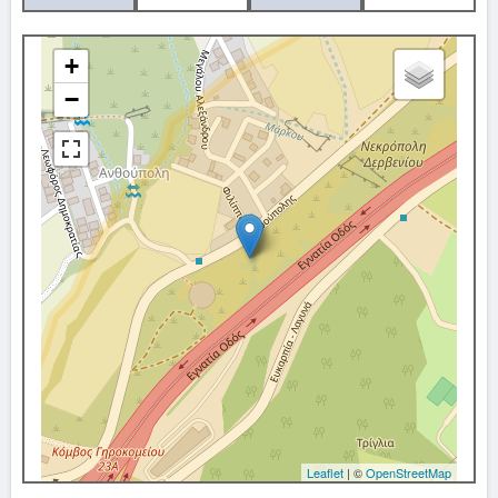
+
−
Leaflet
| ©
OpenStreetMap