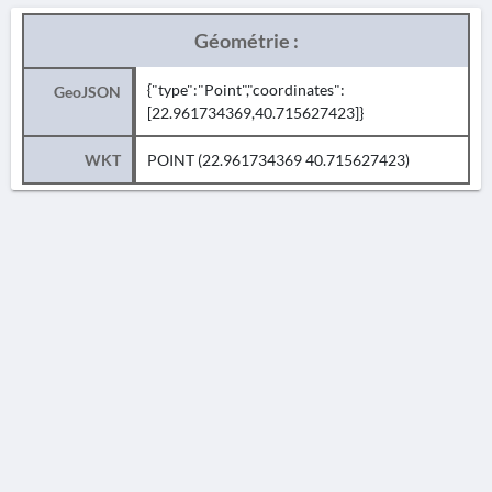
Géométrie :
{"type":"Point","coordinates":
GeoJSON
[22.961734369,40.715627423]}
WKT
POINT (22.961734369 40.715627423)
AVERTISSEMENT