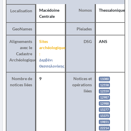
Macédoine
Nomos
Thessalonique
Localisation
Centrale
GeoNames
Pleiades
Alignements
Sites
DSG
ANS
avec le
archéologiques
Cadastre
:
Archéologique
Δερβένι
Θεσσαλονίκης
Nombre de
9
Notices et
11080
notices liées
opérations
12558
liées
12559
12987
12988
15277
15375
19851
22214