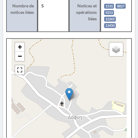
Nombre de
5
Notices et
1531
8827
notices liées
opérations
9253
liées
12265
13450
+
−