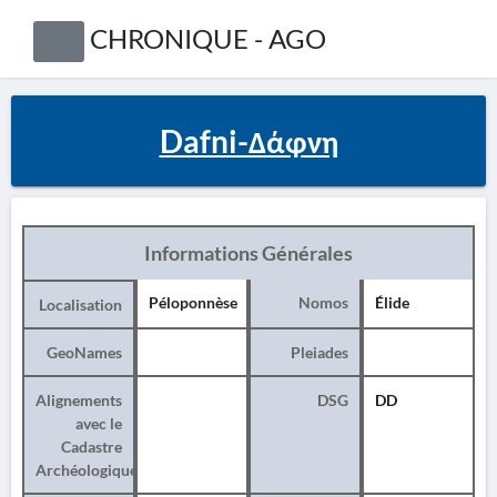
CHRONIQUE - AGO
Dafni-Δάφνη
Informations Générales
Péloponnèse
Nomos
Élide
Localisation
GeoNames
Pleiades
Alignements
DSG
DD
avec le
Cadastre
Archéologique