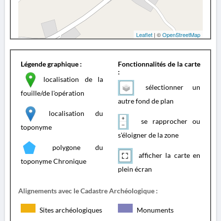
Leaflet
| ©
OpenStreetMap
Légende graphique :
Fonctionnalités de la carte
:
localisation de la
sélectionner un
fouille/de l'opération
autre fond de plan
localisation du
se rapprocher ou
toponyme
s'éloigner de la zone
polygone du
afficher la carte en
toponyme Chronique
plein écran
Alignements avec le Cadastre Archéologique :
Sites archéologiques
Monuments