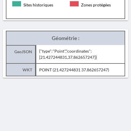
Sites historiques
Zones protégées
Géométrie :
{"type":"Point","coordinates":
GeoJSON
[21.427244831,37.862657247]}
WKT
POINT (21.427244831 37.862657247)