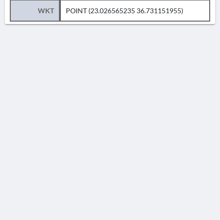
WKT
POINT (23.026565235 36.731151955)
AVERTISSEMENT
La Chronique des fouilles en ligne ne constitue en aucun cas une publication des
découvertes qui y sont signalées. L'EfA et la BSA ne peuvent délivrer de copie des
illustrations qui y sont reproduites et dont ils ne détiennent pas les droits.