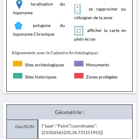
localisation du
se rapprocher ou
toponyme
s'éloigner de la zone
polygone du
afficher la carte en
toponyme Chronique
plein écran
Alignements avec le Cadastre Archéologique :
Sites archéologiques
Monuments
Sites historiques
Zones protégées
Géométrie :
{"type":"Point","coordinates":
GeoJSON
[23.026565235,36.731151955]}