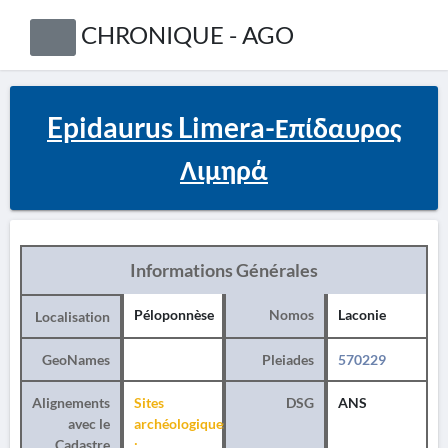
CHRONIQUE - AGO
Epidaurus Limera-Επίδαυρος
Λιμηρά
Informations Générales
Péloponnèse
Nomos
Laconie
Localisation
GeoNames
Pleiades
570229
Alignements
Sites
DSG
ANS
avec le
archéologiques
Cadastre
: