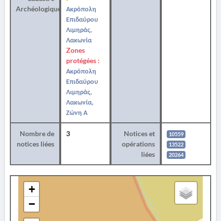
Archéologique
Ακρόπολη
Επιδαύρου
Λιμηράς,
Λακωνία
Zones
protégées :
Ακρόπολη
Επιδαύρου
Λιμηράς,
Λακωνία,
Ζώνη Α
Nombre de
3
Notices et
10559
notices liées
opérations
13522
liées
20264
+
−