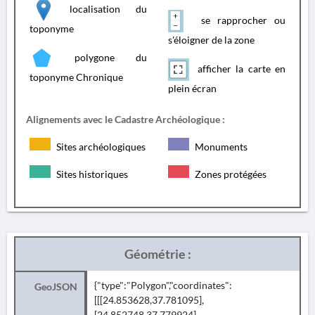
localisation du
se rapprocher ou
toponyme
s'éloigner de la zone
polygone du
afficher la carte en
toponyme Chronique
plein écran
Alignements avec le Cadastre Archéologique :
Sites archéologiques
Monuments
Sites historiques
Zones protégées
Géométrie :
{"type":"Polygon","coordinates":
GeoJSON
[[[24.853628,37.781095],
[24.852748,37.779924],