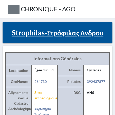
CHRONIQUE - AGO
Strophilas-Στρόφιλας Άνδρου
Informations Générales
Égée du Sud
Nomos
Cyclades
Localisation
GeoNames
264730
Pleiades
392437877
Alignements
Sites
DSG
ANS
avec le
archéologiques
Cadastre
:
Archéologique
Ακρωτήριο
Στρόφιλα