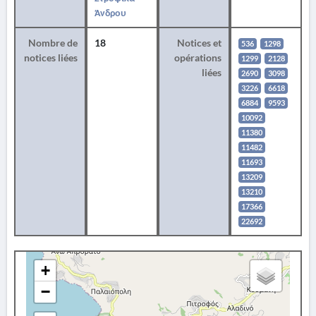
Άνδρου
Nombre de
18
Notices et
536
1298
notices liées
opérations
1299
2128
liées
2690
3098
3226
6618
6884
9593
10092
11380
11482
11693
13209
13210
17366
22692
+
−