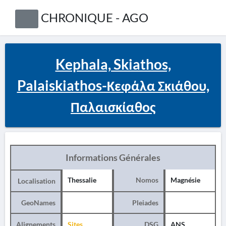
CHRONIQUE - AGO
Kephala, Skiathos,
Palaiskiathos-Κεφάλα Σκιάθου,
Παλαισκίαθος
Informations Générales
Thessalie
Nomos
Magnésie
Localisation
GeoNames
Pleiades
Alignements
Sites
DSG
ANS