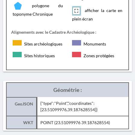
polygone du
afficher la carte en
toponyme Chronique
plein écran
Alignements avec le Cadastre Archéologique :
Sites archéologiques
Monuments
Sites historiques
Zones protégées
Géométrie :
{"type":"Point","coordinates":
GeoJSON
[23.51099976,39.187628554]}
WKT
POINT (23.51099976 39.187628554)