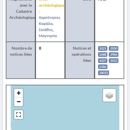
avec le
archéologiques
Cadastre
:
Archéologique
Χερσόνησος
Κεφάλα,
Σκιάθος,
Μαγνησία
Nombre de
8
Notices et
1021
2050
notices liées
opérations
2688
2984
liées
4227
5052
6186
18033
+
−