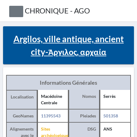
CHRONIQUE - AGO
Argilos, ville antique, ancient
city-Άργιλος, αρχαία
Informations Générales
Macédoine
Nomos
Serrès
Localisation
Centrale
GeoNames
11395543
Pleiades
501358
Alignements
Sites
DSG
ANS
avec le
archéologiques