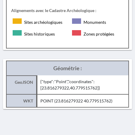
Alignements avec le Cadastre Archéologique :
Sites archéologiques
Monuments
Sites historiques
Zones protégées
Géométrie :
{"type":"Point","coordinates":
GeoJSON
[23.816279322,40.779515762]}
WKT
POINT (23.816279322 40.779515762)