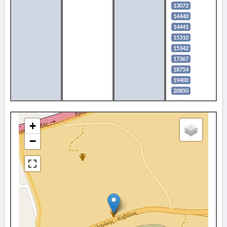
13072
14440
14441
15310
15342
17367
18754
19400
20850
+
−