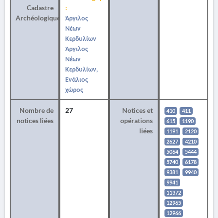
Cadastre
:
Archéologique
Άργιλος
Νέων
Κερδυλίων
Άργιλος
Νέων
Κερδυλίων,
Ενάλιος
χώρος
Nombre de
27
Notices et
410
411
notices liées
opérations
615
1190
liées
1191
2120
2627
4210
5064
5444
5740
6178
9381
9940
9941
11372
12965
12966