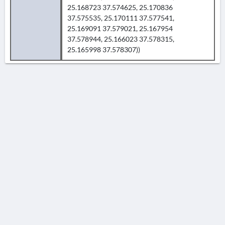
25.168723 37.574625, 25.170836
37.575535, 25.170111 37.577541,
25.169091 37.579021, 25.167954
37.578944, 25.166023 37.578315,
25.165998 37.578307))
AVERTISSEMENT
La Chronique des fouilles en ligne ne constitue en aucun cas une publication des