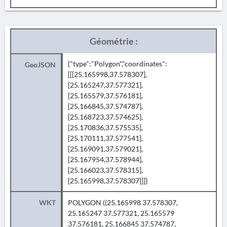
Géométrie :
{"type":"Polygon","coordinates":
GeoJSON
[[[25.165998,37.578307],
[25.165247,37.577321],
[25.165579,37.576181],
[25.166845,37.574787],
[25.168723,37.574625],
[25.170836,37.575535],
[25.170111,37.577541],
[25.169091,37.579021],
[25.167954,37.578944],
[25.166023,37.578315],
[25.165998,37.578307]]]}
WKT
POLYGON ((25.165998 37.578307,
25.165247 37.577321, 25.165579
37.576181, 25.166845 37.574787,