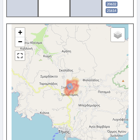
20632
21614
+
−