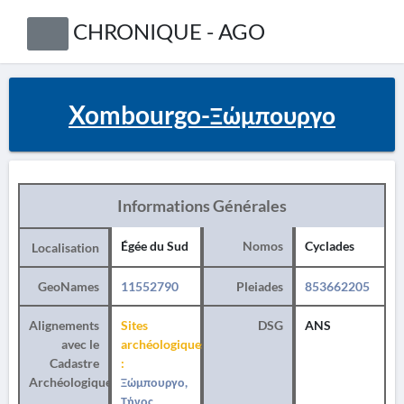
CHRONIQUE - AGO
Xombourgo-Ξώμπουργο
Informations Générales
Égée du Sud
Nomos
Cyclades
Localisation
GeoNames
11552790
Pleiades
853662205
Alignements
Sites
DSG
ANS
avec le
archéologiques
Cadastre
:
Archéologique
Ξώμπουργο,
Τήνος