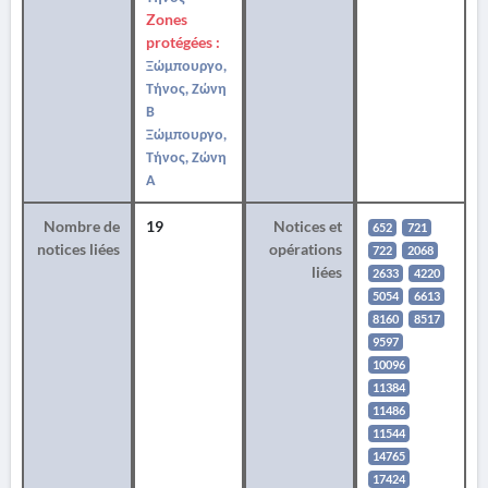
Zones
protégées :
Ξώμπουργο,
Τήνος, Ζώνη
Β
Ξώμπουργο,
Τήνος, Ζώνη
Α
Nombre de
19
Notices et
652
721
notices liées
opérations
722
2068
liées
2633
4220
5054
6613
8160
8517
9597
10096
11384
11486
11544
14765
17424