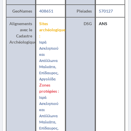
GeoNames
408651
Pleiades
570127
Alignements
Sites
DSG
ANS
avec le
archéologiques
Cadastre
:
Archéologique
Ιερά
Ασκληπιού
και
Απόλλωνα
Μαλεάτα,
Επίδαυρος,
Αργολίδα
Zones
protégées :
Ιερά
Ασκληπιού
και
Απόλλωνα
Μαλεάτα,
Επίδαυρος,