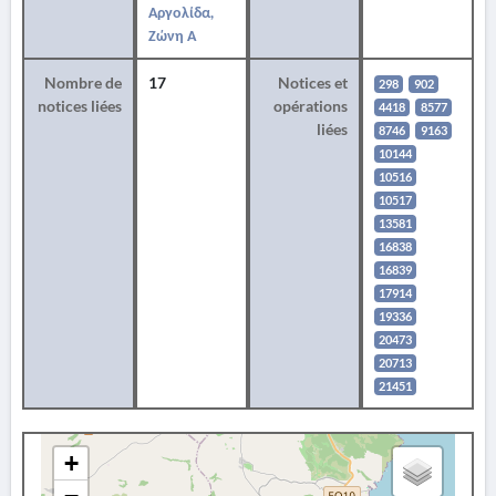
Αργολίδα,
Ζώνη Α
Nombre de
17
Notices et
298
902
notices liées
opérations
4418
8577
liées
8746
9163
10144
10516
10517
13581
16838
16839
17914
19336
20473
20713
21451
+