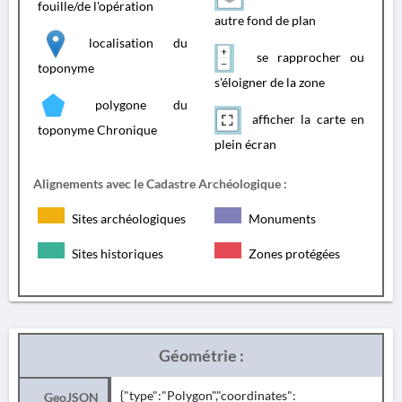
fouille/de l'opération
autre fond de plan
localisation du
se rapprocher ou
toponyme
s'éloigner de la zone
polygone du
afficher la carte en
toponyme Chronique
plein écran
Alignements avec le Cadastre Archéologique :
Sites archéologiques
Monuments
Sites historiques
Zones protégées
Géométrie :
{"type":"Polygon","coordinates":
GeoJSON