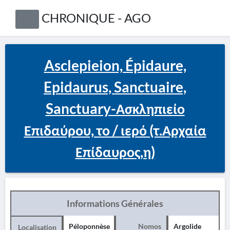
CHRONIQUE - AGO
Asclepieion, Épidaure,
Epidaurus, Sanctuaire,
Sanctuary-Ασκληπιείο
Επιδαύρου, το / ιερό (τ.Αρχαία
Επίδαυρος,η)
Informations Générales
Péloponnèse
Nomos
Argolide
Localisation