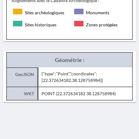
Alignements avec le Cadastre Archéologique :
Sites archéologiques
Monuments
Sites historiques
Zones protégées
Géométrie :
{"type":"Point","coordinates":
GeoJSON
[22.372634182,38.128758984]}
WKT
POINT (22.372634182 38.128758984)