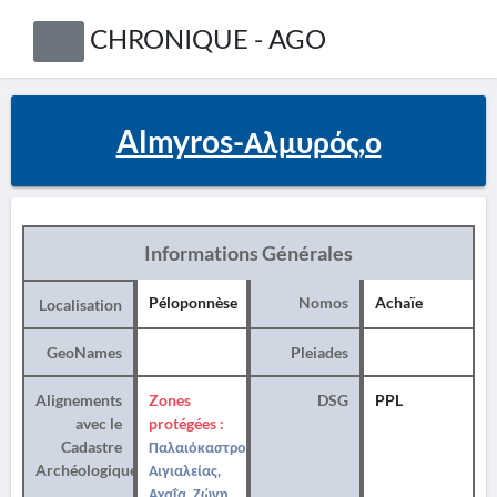
CHRONIQUE - AGO
Almyros-Αλμυρός,ο
Informations Générales
Péloponnèse
Nomos
Achaïe
Localisation
GeoNames
Pleiades
Alignements
Zones
DSG
PPL
avec le
protégées :
Cadastre
Παλαιόκαστρο
Archéologique
Αιγιαλείας,
Αχαΐα, Ζώνη