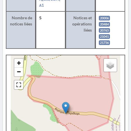
Α1
Nombre de
5
Notices et
20006
notices liées
opérations
20484
liées
20765
21041
21756
+
−