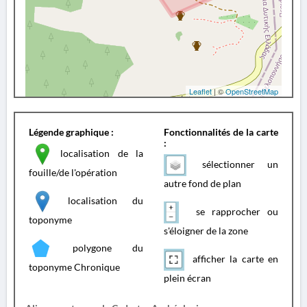
Leaflet
| ©
OpenStreetMap
Légende graphique :
Fonctionnalités de la carte
:
localisation de la
sélectionner un
fouille/de l'opération
autre fond de plan
localisation du
se rapprocher ou
toponyme
s'éloigner de la zone
polygone du
afficher la carte en
toponyme Chronique
plein écran