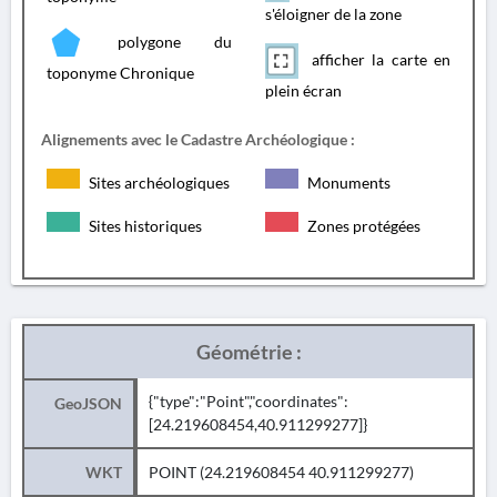
s'éloigner de la zone
polygone du
afficher la carte en
toponyme Chronique
plein écran
Alignements avec le Cadastre Archéologique :
Sites archéologiques
Monuments
Sites historiques
Zones protégées
Géométrie :
{"type":"Point","coordinates":
GeoJSON
[24.219608454,40.911299277]}
WKT
POINT (24.219608454 40.911299277)