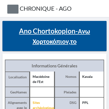
CHRONIQUE - AGO
Ano Chortokopion-Ανω
Χορτοκόπιον,το
Informations Générales
Macédoine
Nomos
Kavala
Localisation
de l'Est
GeoNames
Pleiades
Alignements
Sites
DSG
PPL
avec le
archéologiques