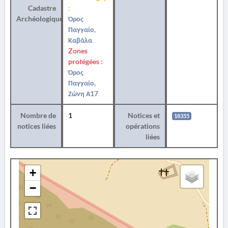
Cadastre
:
Archéologique
Όρος
Παγγαίο,
Καβάλα
Zones
protégées :
Όρος
Παγγαίο,
Ζώνη Α17
Nombre de
1
Notices et
18355
notices liées
opérations
liées
+
−