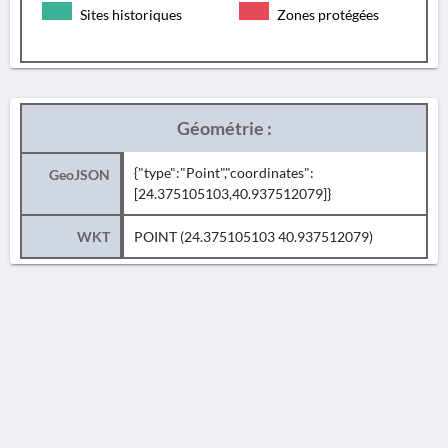
Sites historiques
Zones protégées
Géométrie :
{"type":"Point","coordinates":
GeoJSON
[24.375105103,40.937512079]}
WKT
POINT (24.375105103 40.937512079)