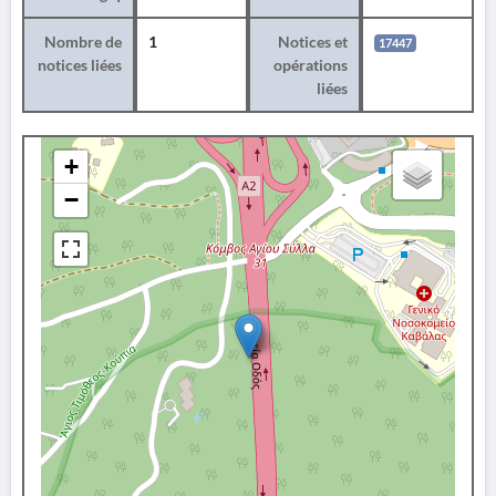
Nombre de
1
Notices et
17447
notices liées
opérations
liées
+
−