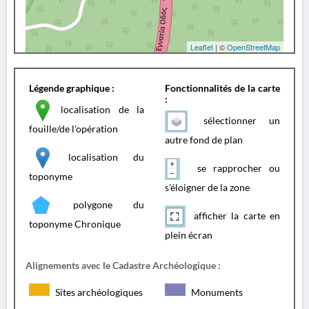
Leaflet
| ©
OpenStreetMap
Légende graphique :
Fonctionnalités de la carte
:
localisation de la
sélectionner un
fouille/de l'opération
autre fond de plan
localisation du
se rapprocher ou
toponyme
s'éloigner de la zone
polygone du
afficher la carte en
toponyme Chronique
plein écran
Alignements avec le Cadastre Archéologique :
Sites archéologiques
Monuments