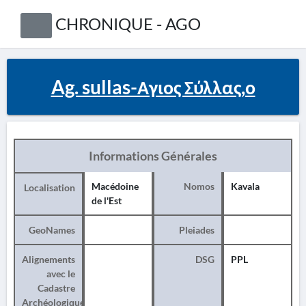
CHRONIQUE - AGO
Ag. sullas-Αγιος Σύλλας,ο
Informations Générales
Macédoine
Nomos
Kavala
Localisation
de l'Est
GeoNames
Pleiades
Alignements
DSG
PPL
avec le
Cadastre
Archéologique