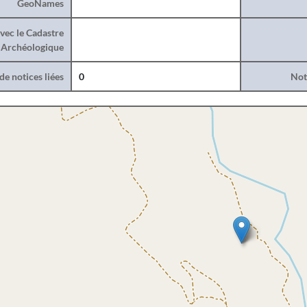
GeoNames
vec le Cadastre
Archéologique
e notices liées
0
Noti