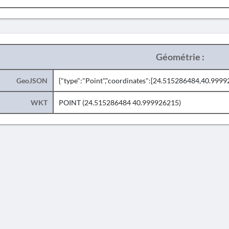
Géométrie :
GeoJSON
{"type":"Point","coordinates":[24.515286484,40.9999
WKT
POINT (24.515286484 40.999926215)