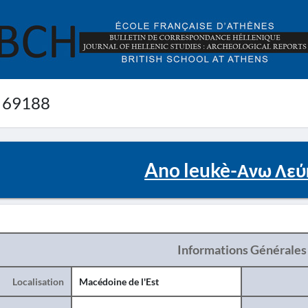
 69188
Ano leukè-Ανω Λεύ
Informations Générales
Localisation
Macédoine de l'Est