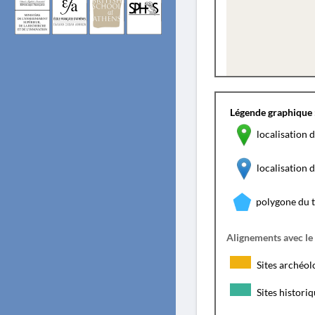
Légende graphique 
localisation d
localisation
polygone du 
Alignements avec le
Sites archéol
Sites histori