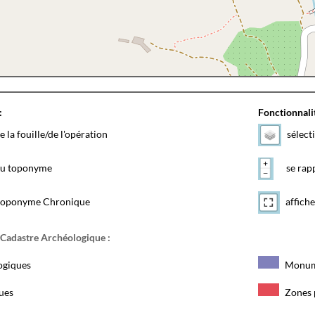
:
Fonctionnalit
e la fouille/de l'opération
sélect
 du toponyme
se rapp
toponyme Chronique
affiche
 Cadastre Archéologique :
ogiques
Monum
ques
Zones 