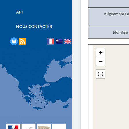
API
Alignements a
NOUS CONTACTER
Nombre d
+
−