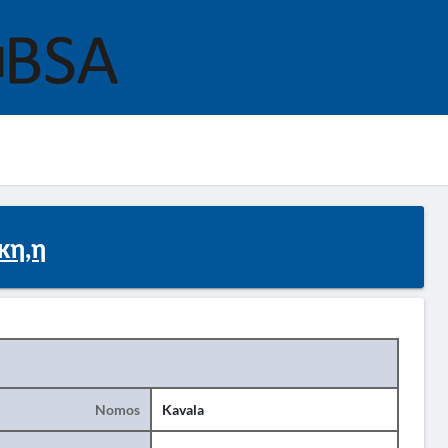
κη,η
Nomos
Kavala