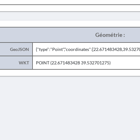
Géométrie :
GeoJSON
{"type":"Point","coordinates":[22.671483428,39.5327
WKT
POINT (22.671483428 39.532701275)