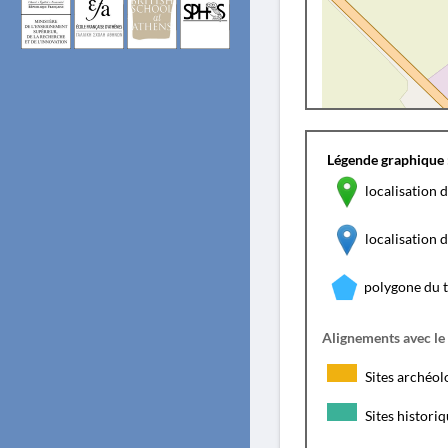
Légende graphique 
localisation d
localisation
polygone du 
Alignements avec le
Sites archéol
Sites histori