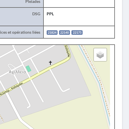
Pleiades
DSG
PPL
ces et opérations liées
21824
22140
22175