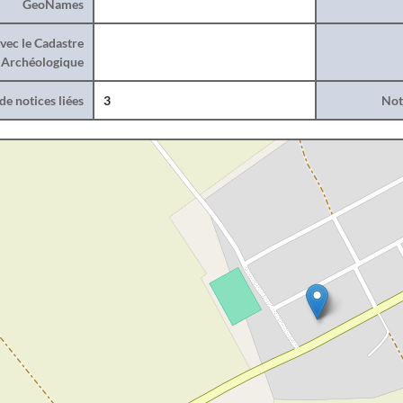
GeoNames
vec le Cadastre
Archéologique
e notices liées
3
Noti