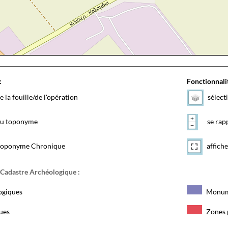
:
Fonctionnalit
e la fouille/de l'opération
sélect
 du toponyme
se rapp
toponyme Chronique
affiche
 Cadastre Archéologique :
ogiques
Monum
ques
Zones 