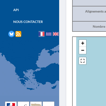
API
Alignements a
NOUS CONTACTER
Nombre d
+
−