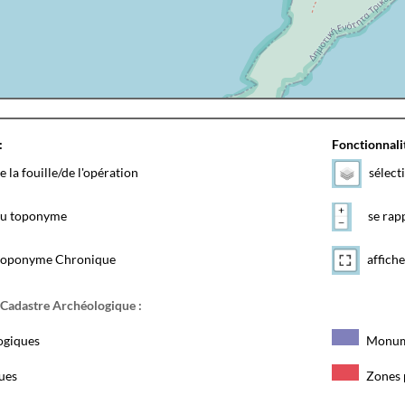
:
Fonctionnalit
e la fouille/de l'opération
sélect
 du toponyme
se rapp
toponyme Chronique
affiche
 Cadastre Archéologique :
ogiques
Monum
ques
Zones 