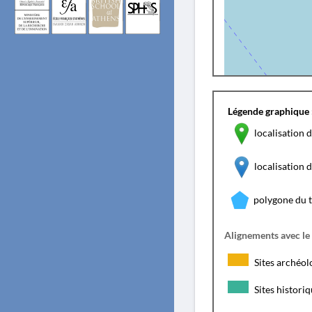
Légende graphique 
localisation d
localisation
polygone du 
Alignements avec le
Sites archéol
Sites histori