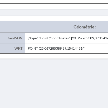
Géométrie :
GeoJSON
{"type":"Point","coordinates":[23.067285389,39.1541
WKT
POINT (23.067285389 39.154144314)