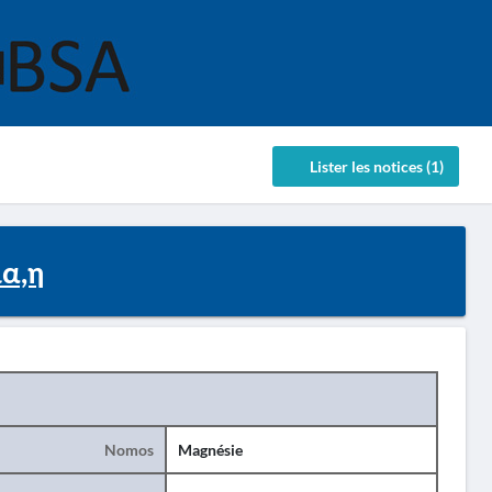
Lister les notices (1)
ία,η
Nomos
Magnésie