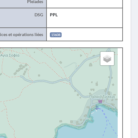
Pleiades
DSG
PPL
ces et opérations liées
15608