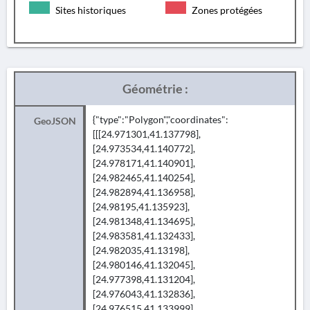
Sites historiques
Zones protégées
Géométrie :
{"type":"Polygon","coordinates":
GeoJSON
[[[24.971301,41.137798],
[24.973534,41.140772],
[24.978171,41.140901],
[24.982465,41.140254],
[24.982894,41.136958],
[24.98195,41.135923],
[24.981348,41.134695],
[24.983581,41.132433],
[24.982035,41.13198],
[24.980146,41.132045],
[24.977398,41.131204],
[24.976043,41.132836],
[24.976515,41.133999],