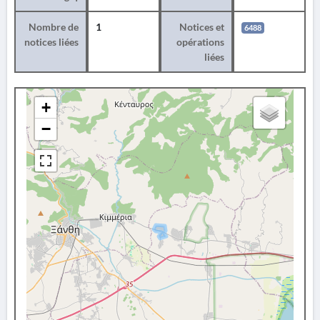
Nombre de
1
Notices et
6488
notices liées
opérations
liées
+
−