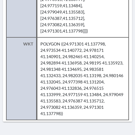
[24.977159,41.13484],
[24.979049,41.135583],
[24.976387,41.135712],
[24.973082,41.136359],
[24.971301,41.137798]]]}
WKT
POLYGON ((24.971301 41.137798,
24.973534 41.140772, 24.978171
41.140901, 24.982465 41.140254,
24.982894 41.136958, 24.98195 41.135923,
24.981348 41.134695, 24.983581
41.132433, 24.982035 41.13198, 24.980146
41.132045, 24.977398 41.131204,
24.976043 41.132836, 24.976515
41.133999, 24.977159 41.13484, 24.979049
41.135583, 24.976387 41.135712,
24.973082 41.136359, 24.971301
41.137798))