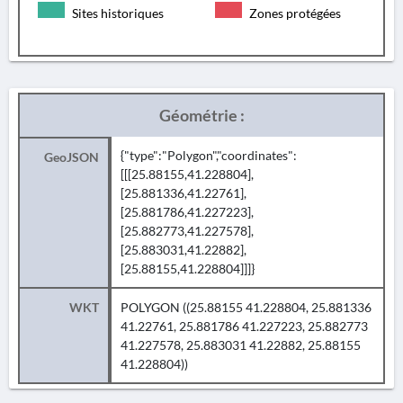
Sites historiques
Zones protégées
Géométrie :
{"type":"Polygon","coordinates":
GeoJSON
[[[25.88155,41.228804],
[25.881336,41.22761],
[25.881786,41.227223],
[25.882773,41.227578],
[25.883031,41.22882],
[25.88155,41.228804]]]}
WKT
POLYGON ((25.88155 41.228804, 25.881336
41.22761, 25.881786 41.227223, 25.882773
41.227578, 25.883031 41.22882, 25.88155
41.228804))