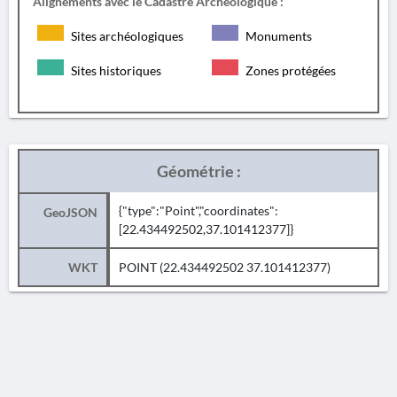
Alignements avec le Cadastre Archéologique :
Sites archéologiques
Monuments
Sites historiques
Zones protégées
Géométrie :
{"type":"Point","coordinates":
GeoJSON
[22.434492502,37.101412377]}
WKT
POINT (22.434492502 37.101412377)