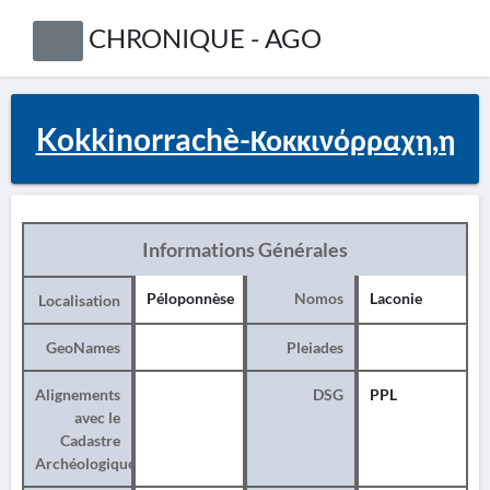
CHRONIQUE - AGO
Kokkinorrachè-Κοκκινόρραχη,η
Informations Générales
Péloponnèse
Nomos
Laconie
Localisation
GeoNames
Pleiades
Alignements
DSG
PPL
avec le
Cadastre
Archéologique