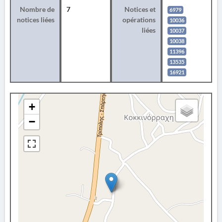
Nombre de
7
Notices et
6979
notices liées
opérations
10036
liées
10037
10038
11396
13535
16921
+
−