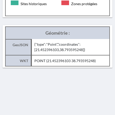
Sites historiques
Zones protégées
Géométrie :
{"type":"Point","coordinates":
GeoJSON
[21.452396103,38.793595248]}
WKT
POINT (21.452396103 38.793595248)