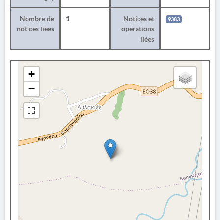
Nombre de
1
Notices et
9383
notices liées
opérations
liées
+
−