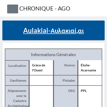
CHRONIQUE - AGO
Aulakiai-Αυλακιαί,αι
Informations Générales
Grèce de
Nomos
Étolie-
Localisation
l'Ouest
Acarnanie
GeoNames
Pleiades
Alignements
DSG
PPL
avec le
Cadastre
Archéologique