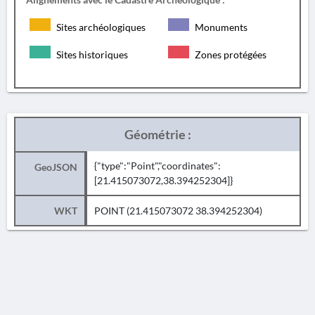
Sites archéologiques
Monuments
Sites historiques
Zones protégées
Géométrie :
{"type":"Point","coordinates":
GeoJSON
[21.415073072,38.394252304]}
WKT
POINT (21.415073072 38.394252304)