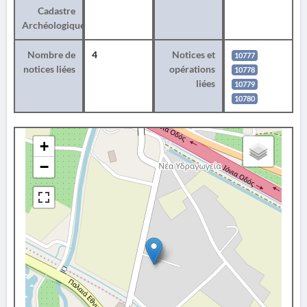
Cadastre
Archéologique
Nombre de
4
Notices et
10777
notices liées
opérations
10778
liées
10779
10780
+
−