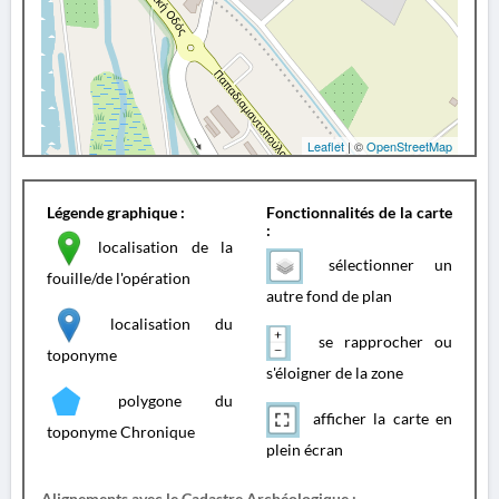
Leaflet
| ©
OpenStreetMap
Légende graphique :
Fonctionnalités de la carte
:
localisation de la
sélectionner un
fouille/de l'opération
autre fond de plan
localisation du
se rapprocher ou
toponyme
s'éloigner de la zone
polygone du
afficher la carte en
toponyme Chronique
plein écran
Alignements avec le Cadastre Archéologique :