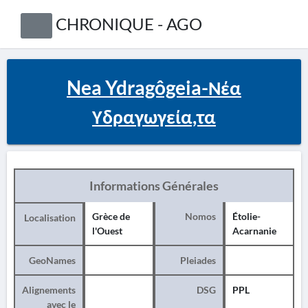
CHRONIQUE - AGO
Nea Ydragôgeia-Νέα
Υδραγωγεία,τα
Informations Générales
Grèce de
Nomos
Étolie-
Localisation
l'Ouest
Acarnanie
GeoNames
Pleiades
Alignements
DSG
PPL
avec le