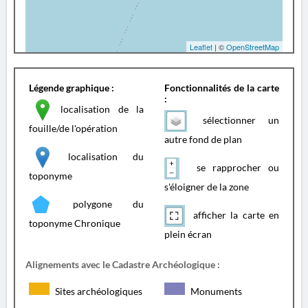
Leaflet
| ©
OpenStreetMap
Légende graphique :
Fonctionnalités de la carte
:
localisation de la
sélectionner un
fouille/de l'opération
autre fond de plan
localisation du
se rapprocher ou
toponyme
s'éloigner de la zone
polygone du
afficher la carte en
toponyme Chronique
plein écran
Alignements avec le Cadastre Archéologique :
Sites archéologiques
Monuments