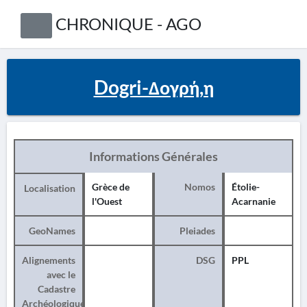
CHRONIQUE - AGO
Dogri-Δογρή,η
Informations Générales
Grèce de
Nomos
Étolie-
Localisation
l'Ouest
Acarnanie
GeoNames
Pleiades
Alignements
DSG
PPL
avec le
Cadastre
Archéologique