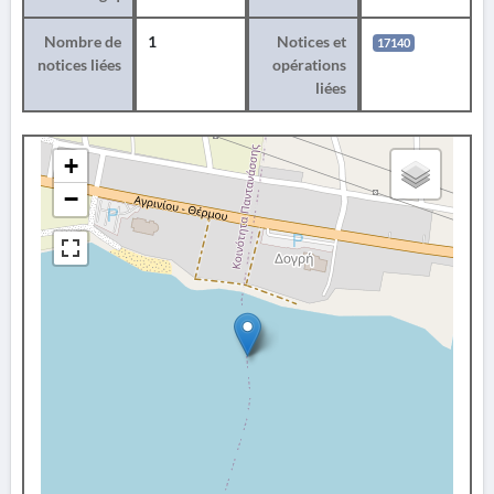
Nombre de
1
Notices et
17140
notices liées
opérations
liées
+
−