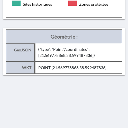
Sites historiques
Zones protégées
Géométrie :
{"type":"Point","coordinates":
GeoJSON
[21.569778868,38.599487836]}
WKT
POINT (21.569778868 38.599487836)