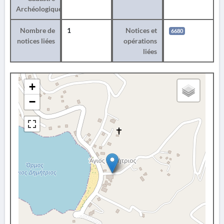
Archéologique
Nombre de
1
Notices et
6680
notices liées
opérations
liées
+
−