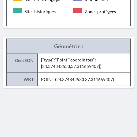
Sites historiques
Zones protégées
Géométrie :
{"type":"Point","coordinates":
GeoJSON
[24.374842533,37.311659407]}
WKT
POINT (24.374842533 37.311659407)