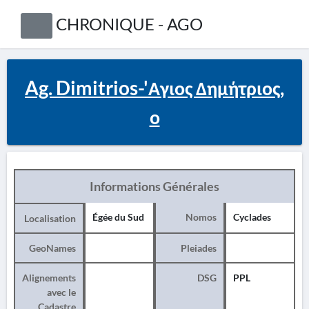
CHRONIQUE - AGO
Ag. Dimitrios-'Αγιος Δημήτριος,
ο
Informations Générales
Égée du Sud
Nomos
Cyclades
Localisation
GeoNames
Pleiades
Alignements
DSG
PPL
avec le
Cadastre