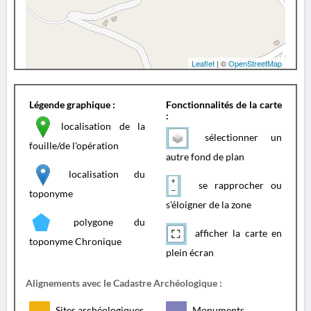
Leaflet
| ©
OpenStreetMap
Légende graphique :
Fonctionnalités de la carte
:
localisation de la
sélectionner un
fouille/de l'opération
autre fond de plan
localisation du
se rapprocher ou
toponyme
s'éloigner de la zone
polygone du
afficher la carte en
toponyme Chronique
plein écran
Alignements avec le Cadastre Archéologique :
Sites archéologiques
Monuments