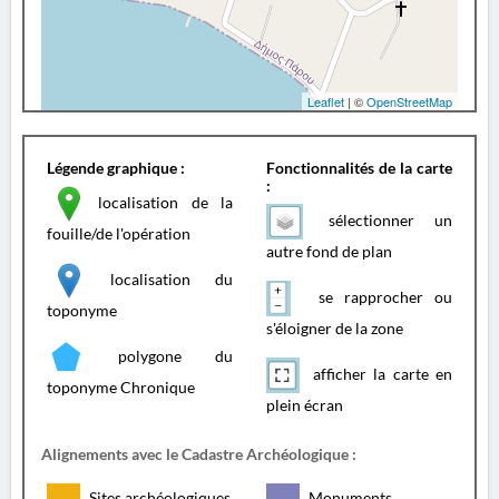
Leaflet
| ©
OpenStreetMap
Légende graphique :
Fonctionnalités de la carte
:
localisation de la
sélectionner un
fouille/de l'opération
autre fond de plan
localisation du
se rapprocher ou
toponyme
s'éloigner de la zone
polygone du
afficher la carte en
toponyme Chronique
plein écran
Alignements avec le Cadastre Archéologique :
Sites archéologiques
Monuments