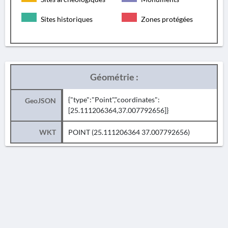
Sites historiques
Zones protégées
Géométrie :
{"type":"Point","coordinates":
GeoJSON
[25.111206364,37.007792656]}
WKT
POINT (25.111206364 37.007792656)