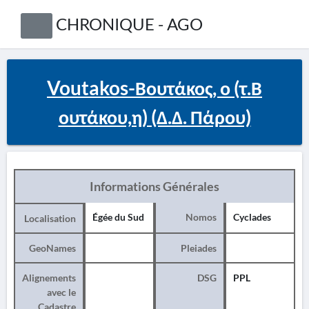
CHRONIQUE - AGO
Voutakos-Βουτάκος, ο (τ.Β
ουτάκου,η) (Δ.Δ. Πάρου)
Informations Générales
Égée du Sud
Nomos
Cyclades
Localisation
GeoNames
Pleiades
Alignements
DSG
PPL
avec le
Cadastre