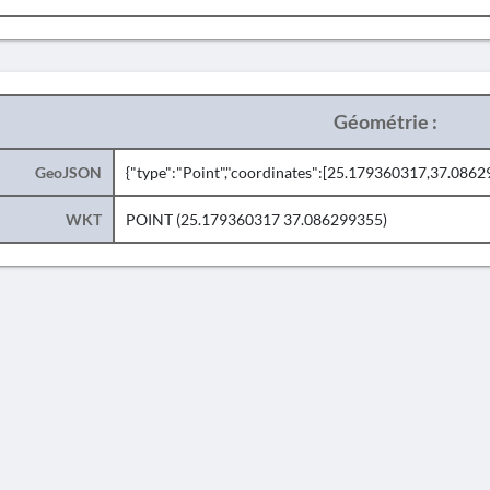
Géométrie :
GeoJSON
{"type":"Point","coordinates":[25.179360317,37.0862
WKT
POINT (25.179360317 37.086299355)