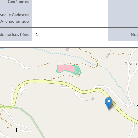
GeoNames
vec le Cadastre
Archéologique
e notices liées
1
Noti