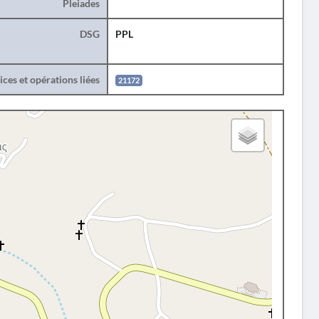
Pleiades
DSG
PPL
ces et opérations liées
21172