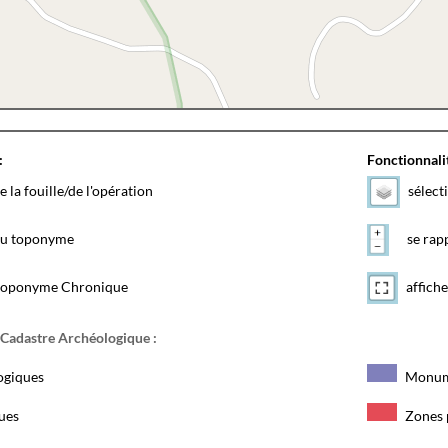
:
Fonctionnalit
e la fouille/de l'opération
sélect
 du toponyme
se rapp
toponyme Chronique
affiche
 Cadastre Archéologique :
ogiques
Monum
ques
Zones 