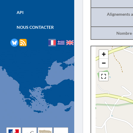
API
Alignements a
NOUS CONTACTER
Nombre d
+
−