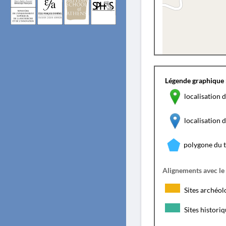
Légende graphique 
localisation d
localisation
polygone du 
Alignements avec le
Sites archéol
Sites histori