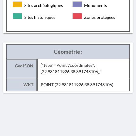
Sites archéologiques
Monuments
Sites historiques
Zones protégées
Géométrie :
{"type":"Point","coordinates":
GeoJSON
[22.981811926,38.391748106]}
WKT
POINT (22.981811926 38.391748106)