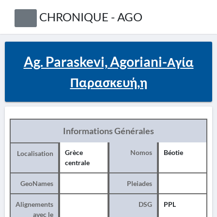
CHRONIQUE - AGO
Ag. Paraskevi, Agoriani-Αγία
Παρασκευή,η
Informations Générales
Grèce
Nomos
Béotie
Localisation
centrale
GeoNames
Pleiades
Alignements
DSG
PPL
avec le