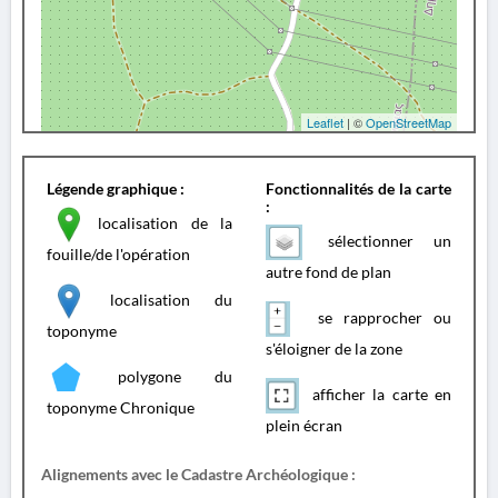
Leaflet
| ©
OpenStreetMap
Légende graphique :
Fonctionnalités de la carte
:
localisation de la
sélectionner un
fouille/de l'opération
autre fond de plan
localisation du
se rapprocher ou
toponyme
s'éloigner de la zone
polygone du
afficher la carte en
toponyme Chronique
plein écran
Alignements avec le Cadastre Archéologique :