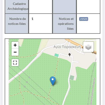
Cadastre
Archéologique
Nombre de
1
Notices et
21523
notices liées
opérations
liées
+
−