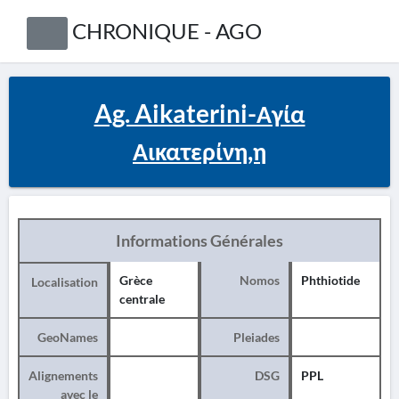
CHRONIQUE - AGO
Ag. Aikaterini-Αγία
Αικατερίνη,η
Informations Générales
Grèce
Nomos
Phthiotide
Localisation
centrale
GeoNames
Pleiades
Alignements
DSG
PPL
avec le