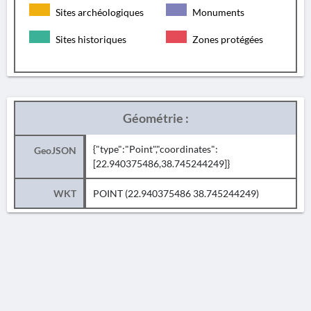
Sites archéologiques
Monuments
Sites historiques
Zones protégées
Géométrie :
{"type":"Point","coordinates":
GeoJSON
[22.940375486,38.745244249]}
WKT
POINT (22.940375486 38.745244249)