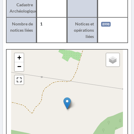
Cadastre
Archéologique
Nombre de
1
Notices et
8998
notices liées
opérations
liées
+
−