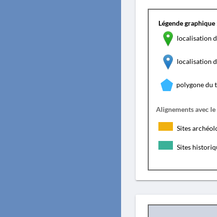
Légende graphique 
localisation d
localisation
polygone du 
Alignements avec le
Sites archéol
Sites histori