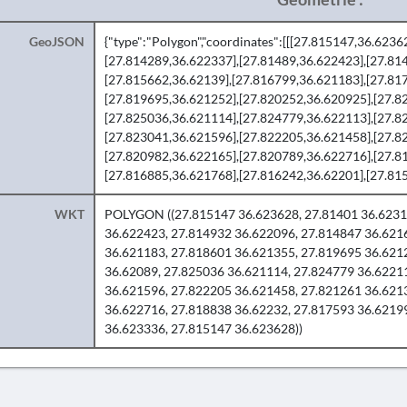
GeoJSON
{"type":"Polygon","coordinates":[[[27.815147,36.623
[27.814289,36.622337],[27.81489,36.622423],[27.81
[27.815662,36.62139],[27.816799,36.621183],[27.81
[27.819695,36.621252],[27.820252,36.620925],[27.8
[27.825036,36.621114],[27.824779,36.622113],[27.8
[27.823041,36.621596],[27.822205,36.621458],[27.8
[27.820982,36.622165],[27.820789,36.622716],[27.8
[27.816885,36.621768],[27.816242,36.62201],[27.815
WKT
POLYGON ((27.815147 36.623628, 27.81401 36.62312
36.622423, 27.814932 36.622096, 27.814847 36.621
36.621183, 27.818601 36.621355, 27.819695 36.621
36.62089, 27.825036 36.621114, 27.824779 36.6221
36.621596, 27.822205 36.621458, 27.821261 36.621
36.622716, 27.818838 36.62232, 27.817593 36.6219
36.623336, 27.815147 36.623628))