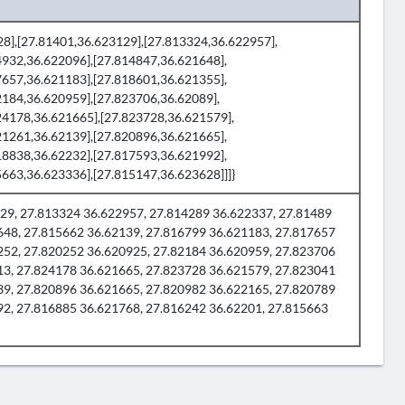
628],[27.81401,36.623129],[27.813324,36.622957],
4932,36.622096],[27.814847,36.621648],
7657,36.621183],[27.818601,36.621355],
2184,36.620959],[27.823706,36.62089],
24178,36.621665],[27.823728,36.621579],
21261,36.62139],[27.820896,36.621665],
18838,36.62232],[27.817593,36.621992],
663,36.623336],[27.815147,36.623628]]]}
9, 27.813324 36.622957, 27.814289 36.622337, 27.81489
648, 27.815662 36.62139, 27.816799 36.621183, 27.817657
252, 27.820252 36.620925, 27.82184 36.620959, 27.823706
13, 27.824178 36.621665, 27.823728 36.621579, 27.823041
39, 27.820896 36.621665, 27.820982 36.622165, 27.820789
92, 27.816885 36.621768, 27.816242 36.62201, 27.815663