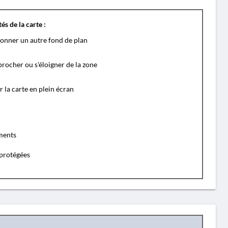
és de la carte :
ionner un autre fond de plan
rocher ou s'éloigner de la zone
r la carte en plein écran
ents
protégées