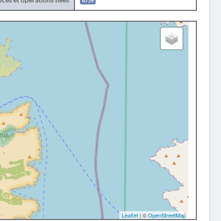
4759
Leaflet
| ©
OpenStreetMap