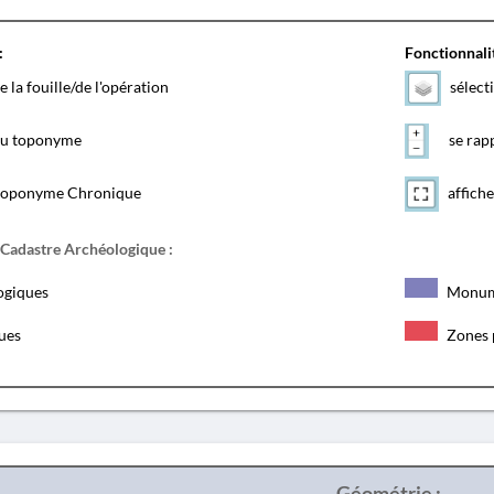
:
Fonctionnalit
e la fouille/de l'opération
sélect
 du toponyme
se rapp
toponyme Chronique
affiche
 Cadastre Archéologique :
ogiques
Monum
ques
Zones 
Géométrie :