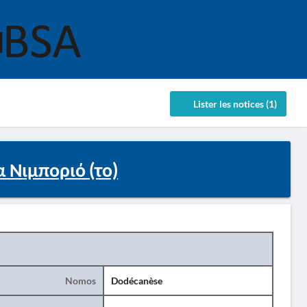
Lister les notices (1)
 Νιμποριό (το)
Nomos
Dodécanèse