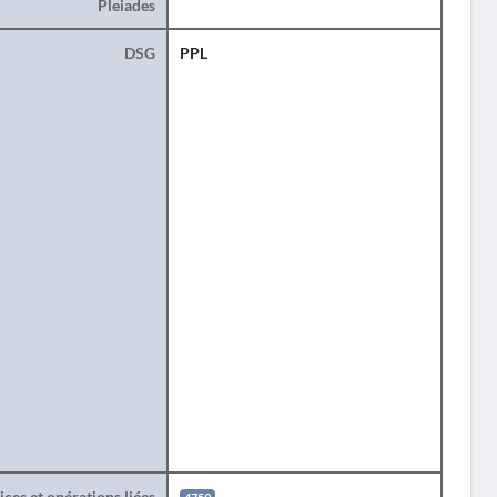
Pleiades
DSG
PPL
ces et opérations liées