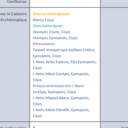
GeoNames
vec le Cadastre
Sites archéologiques :
Archéologique
Νήσος Σύμη
Sites historiques :
Οικισμός Σύμης, Σύμη
Οικισμός Εμπορειός, Σύμη
Monuments :
Ταφικό συγκρότημα Δώδεκα Σπήλια,
Εμπορειός, Σύμη
Ι. Ναός Αγίας Ειρήνης, Έξω Εμπορειός,
Σύμη
Ι. Ναός Μέσα Σωτήρη, Εμπορειός,
Σύμη
Κτίσμα ανατολικά του Ι. Ναού
Σωτήρη, Εμπορειός, Σύμη
Ι. Ναός Μιχαηλιδάκια, Εμπορειός,
Σύμη
Ι. Ναός Μέσα Παναΐδι, Εμπορειός,
Σύμη
e notices liées
1
Noti