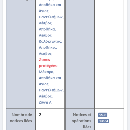
Αποθήκα και
Άγιος
Παντελεήμων,
Λέσβος
Αποθήκα,
Λέσβος
Καλόκτιστος,
Αποθήκες,
Λεσβος
Zones
protégées :
Μάκαρα,
Αποθήκα και
Άγιος
Παντελεήμων,
Λέσβος,
Ζώνη Α
Nombre de
2
Notices et
9506
notices liées
opérations
13164
liées