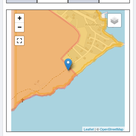
+
−
Leaflet
| ©
OpenStreetMap