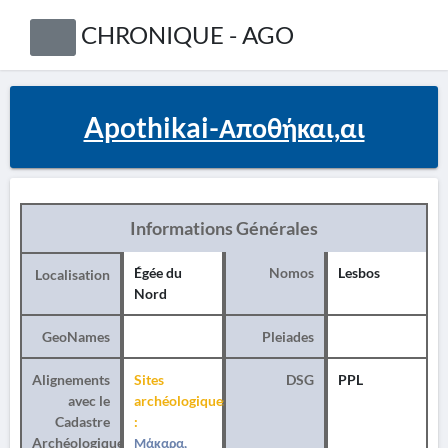
CHRONIQUE - AGO
Apothikai-Αποθήκαι,αι
Informations Générales
Égée du
Nomos
Lesbos
Localisation
Nord
GeoNames
Pleiades
Alignements
Sites
DSG
PPL
avec le
archéologiques
Cadastre
:
Archéologique
Μάκαρα,