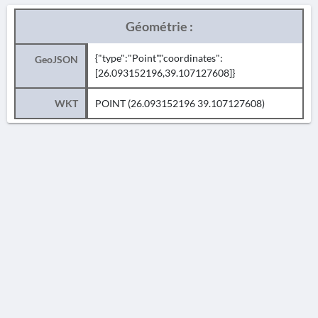
Géométrie :
{"type":"Point","coordinates":
GeoJSON
[26.093152196,39.107127608]}
WKT
POINT (26.093152196 39.107127608)
AVERTISSEMENT