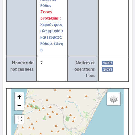
Ρόδος
Zones
protégées :
Χερσόνησος
Πλημμυρίου
και Γερματά
Ρόδου, Ζώνη
Β
Nombre de
2
Notices et
14302
notices liées
opérations
14593
liées
+
−