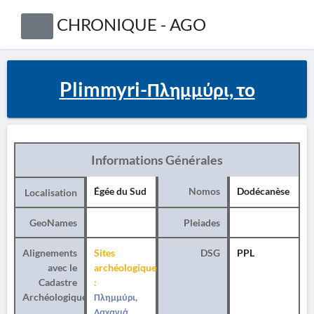
CHRONIQUE - AGO
Plimmyri-Πλημμύρι, το
Informations Générales
Égée du Sud
Nomos
Dodécanèse
Localisation
GeoNames
Pleiades
Alignements
Sites
DSG
PPL
avec le
archéologiques
Cadastre
:
Archéologique
Πλημμύρι,
Λαχανιά,