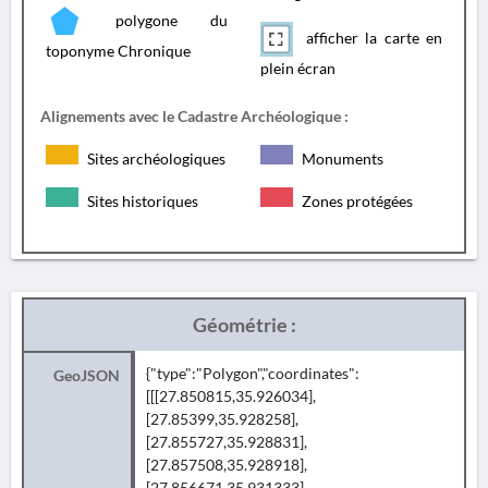
polygone du
afficher la carte en
toponyme Chronique
plein écran
Alignements avec le Cadastre Archéologique :
Sites archéologiques
Monuments
Sites historiques
Zones protégées
Géométrie :
{"type":"Polygon","coordinates":
GeoJSON
[[[27.850815,35.926034],
[27.85399,35.928258],
[27.855727,35.928831],
[27.857508,35.928918],
[27.856671,35.931333],