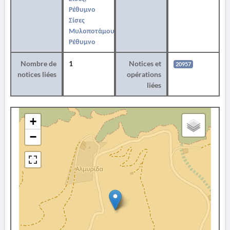
Ρέθυμνο
Σίσες
Μυλοποτάμου,
Ρέθυμνο
Nombre de
1
Notices et
20957
notices liées
opérations
liées
+
−