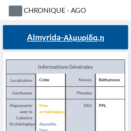
CHRONIQUE - AGO
Almyrida-Αλμυρίδα,η
Informations Générales
Crète
Nomos
Réthymnon
Localisation
GeoNames
Pleiades
Alignements
Sites
DSG
PPL
avec le
archéologiques
Cadastre
:
Archéologique
Αλμυρίδα,
Σίσες,