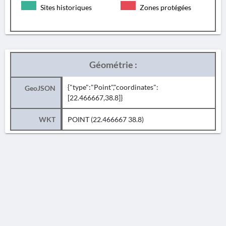
Sites historiques
Zones protégées
Géométrie :
{"type":"Point","coordinates":
GeoJSON
[22.466667,38.8]}
WKT
POINT (22.466667 38.8)