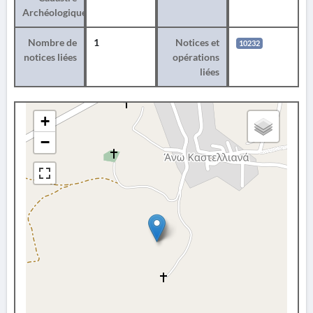
Archéologique
Nombre de
1
Notices et
10232
notices liées
opérations
liées
+
−