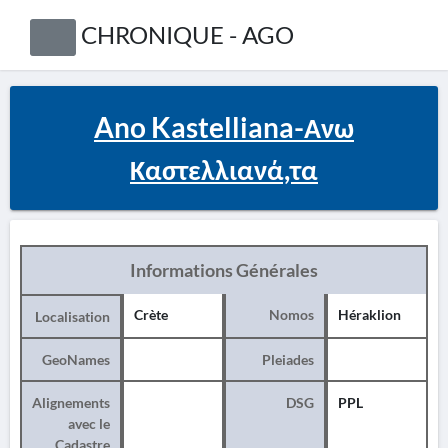
CHRONIQUE - AGO
Ano Kastelliana-Ανω
Καστελλιανά,τα
Informations Générales
Crète
Nomos
Héraklion
Localisation
GeoNames
Pleiades
Alignements
DSG
PPL
avec le
Cadastre