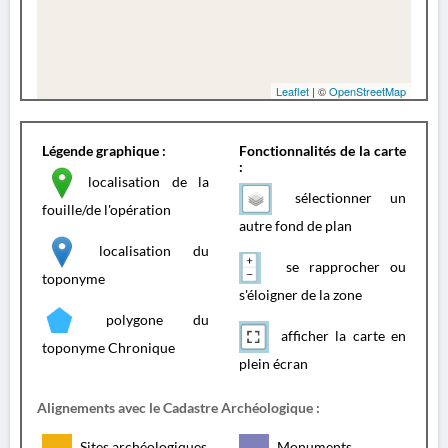
Leaflet
| ©
OpenStreetMap
Légende graphique :
Fonctionnalités de la carte
:
localisation de la
sélectionner un
fouille/de l'opération
autre fond de plan
localisation du
se rapprocher ou
toponyme
s'éloigner de la zone
polygone du
afficher la carte en
toponyme Chronique
plein écran
Alignements avec le Cadastre Archéologique :
Sites archéologiques
Monuments