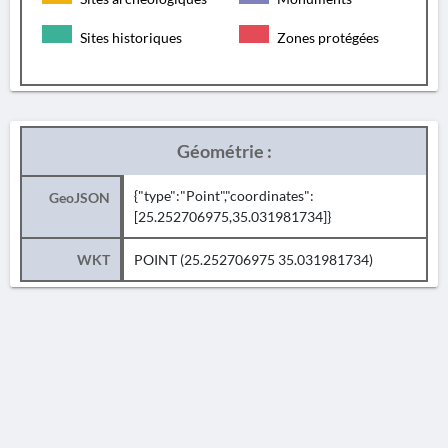
Sites historiques
Zones protégées
Géométrie :
{"type":"Point","coordinates":
GeoJSON
[25.252706975,35.031981734]}
WKT
POINT (25.252706975 35.031981734)